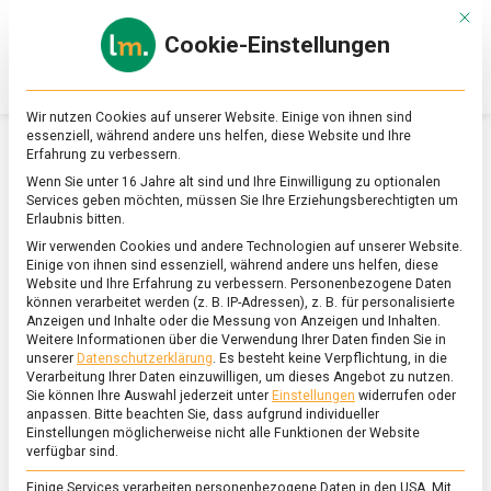
Skip
Mit d
to
Cookie-Einstellungen
content
lebensmittel
Das
Online-
Magazin
Wir nutzen Cookies auf unserer Website. Einige von ihnen sind
zu
essenziell, während andere uns helfen, diese Website und Ihre
Lebensmitteln
Erfahrung zu verbessern.
&
SCHLAGWORT:
AWARD ALMA CASEUS
Wenn Sie unter 16 Jahre alt sind und Ihre Einwilligung zu optionalen
Ernährung
Services geben möchten, müssen Sie Ihre Erziehungsberechtigten um
Erlaubnis bitten.
Wir verwenden Cookies und andere Technologien auf unserer Website.
Einige von ihnen sind essenziell, während andere uns helfen, diese
Website und Ihre Erfahrung zu verbessern.
Personenbezogene Daten
können verarbeitet werden (z. B. IP-Adressen), z. B. für personalisierte
Anzeigen und Inhalte oder die Messung von Anzeigen und Inhalten.
Weitere Informationen über die Verwendung Ihrer Daten finden Sie in
unserer
Datenschutzerklärung
.
Es besteht keine Verpflichtung, in die
Verarbeitung Ihrer Daten einzuwilligen, um dieses Angebot zu nutzen.
Sie können Ihre Auswahl jederzeit unter
Einstellungen
widerrufen oder
anpassen.
Bitte beachten Sie, dass aufgrund individueller
Einstellungen möglicherweise nicht alle Funktionen der Website
verfügbar sind.
Einige Services verarbeiten personenbezogene Daten in den USA. Mit