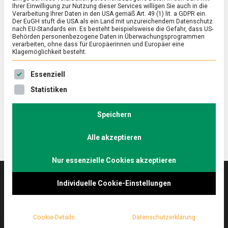
Ihrer Einwilligung zur Nutzung dieser Services willigen Sie auch in die
Verarbeitung Ihrer Daten in den USA gemäß Art. 49 (1) lit. a GDPR ein.
Der EuGH stuft die USA als ein Land mit unzureichendem Datenschutz
ERNÄHRUNG & GESUNDHEIT
/
FEATURED
nach EU-Standards ein. Es besteht beispielsweise die Gefahr, dass US-
Burrata, ein Herz voller Crema
Behörden personenbezogene Daten in Überwachungsprogrammen
verarbeiten, ohne dass für Europäerinnen und Europäer eine
Klagemöglichkeit besteht.
on
24. Februar 2023
Johannes
Comment
Burrata,
Es folgt eine Liste der Service-Gruppen, für die eine Ein
ein
Apulien ist die Region am italienische Stiefelabsatz
Essenziell
Herz
und Heimat kulinarischer Köstlichkeiten wie Burrata.
Statistiken
voller
Lebensmittelmagazin.de war vor Ort.
Crema
Speichern
Alle akzeptieren
Nur essenzielle Cookies akzeptieren
Individuelle Cookie-Einstellungen
Das
lebensmittelmagazin
(.de) ist das Online-
Magazin zu Ernährung & Lebensmitteln.
Cookie-Details
Datenschutzerklärung