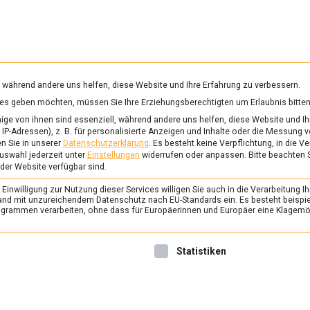
RUNG & GESUNDHEIT
WISSEN
WIRTSCHAFT
KULTU
mittelmagazin
, während andere uns helfen, diese Website und Ihre Erfahrung zu verbessern.
vices geben möchten, müssen Sie Ihre Erziehungsberechtigten um Erlaubnis bitten
OREAKTOR
ge von ihnen sind essenziell, während andere uns helfen, diese Website und Ih
IP-Adressen), z. B. für personalisierte Anzeigen und Inhalte oder die Messung 
n Sie in unserer
Datenschutzerklärung
.
Es besteht keine Verpflichtung, in die V
uswahl jederzeit unter
Einstellungen
widerrufen oder anpassen.
Bitte beachten 
ERNÄHRUNG & GESUNDHEIT
/
FEAT
 der Website verfügbar sind.
Echter Käse ohne Mu
inwilligung zur Nutzung dieser Services willigen Sie auch in die Verarbeitung Ih
2. Dezember 2022
Johannes
n Land mit unzureichendem Datenschutz nach EU-Standards ein. Es besteht beispi
rammen verarbeiten, ohne dass für Europäerinnen und Europäer eine Klagemög
Potentielles Hindernis zum 
Leben ohne Käse ist möglich,
nwilligung erteilt werden kann. Die erste Service-Gruppe ist 
Statistiken
Lebensmittelmagazin.de hat
Start-up Formo gesprochen,
aus dem Bioreaktor herstelle