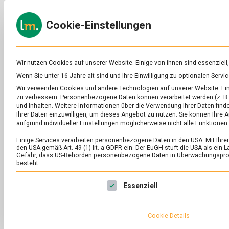
Skip
to
ERNÄH
Cookie-Einstellungen
content
lebens
Das
Online-
Magazin
zu
Wir nutzen Cookies auf unserer Website. Einige von ihnen sind essenziell
Lebensmitteln
Wenn Sie unter 16 Jahre alt sind und Ihre Einwilligung zu optionalen Ser
&
SCHLAGWORT:
BI
Wir verwenden Cookies und andere Technologien auf unserer Website. Eini
Ernährung
zu verbessern.
Personenbezogene Daten können verarbeitet werden (z. B. 
und Inhalten.
Weitere Informationen über die Verwendung Ihrer Daten finde
Ihrer Daten einzuwilligen, um dieses Angebot zu nutzen.
Sie können Ihre A
aufgrund individueller Einstellungen möglicherweise nicht alle Funktionen
Einige Services verarbeiten personenbezogene Daten in den USA. Mit Ihrer E
den USA gemäß Art. 49 (1) lit. a GDPR ein. Der EuGH stuft die USA als ei
Gefahr, dass US-Behörden personenbezogene Daten in Überwachungsprog
besteht.
Es folgt eine Liste der Service-Gruppen, für die eine Ei
Essenziell
Cookie-Details