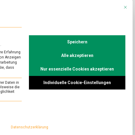
Mit die
R
POLITIK
TV
Speichern
.
re Erfahrung
Alle akzeptieren
von Anzeigen
erarbeitung
Sie, dass
Nur essenzielle Cookies akzeptieren
URED
h?
Individuelle Cookie-Einstellungen
rer Daten in
on
Comment
elsweise die
lichkeit
Echter
Käse
Veganismus: Ein
ohne
 aber sinnlos.
essenziell und kann nicht abgewählt werden.
Muh?
 mit dem Berliner
 die veganen Käse
Datenschutzerklärung
n.