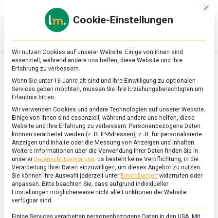
Skip
Mit d
to
Cookie-Einstellungen
content
lebensmittel
Das
Online-
Magazin
Wir nutzen Cookies auf unserer Website. Einige von ihnen sind
zu
essenziell, während andere uns helfen, diese Website und Ihre
Lebensmitteln
Erfahrung zu verbessern.
&
SCHLAGWORT:
BVL
Wenn Sie unter 16 Jahre alt sind und Ihre Einwilligung zu optionalen
Ernährung
Services geben möchten, müssen Sie Ihre Erziehungsberechtigten um
Erlaubnis bitten.
Wir verwenden Cookies und andere Technologien auf unserer Website.
Einige von ihnen sind essenziell, während andere uns helfen, diese
Website und Ihre Erfahrung zu verbessern.
Personenbezogene Daten
können verarbeitet werden (z. B. IP-Adressen), z. B. für personalisierte
Anzeigen und Inhalte oder die Messung von Anzeigen und Inhalten.
Weitere Informationen über die Verwendung Ihrer Daten finden Sie in
unserer
Datenschutzerklärung
.
Es besteht keine Verpflichtung, in die
Verarbeitung Ihrer Daten einzuwilligen, um dieses Angebot zu nutzen.
Sie können Ihre Auswahl jederzeit unter
Einstellungen
widerrufen oder
anpassen.
Bitte beachten Sie, dass aufgrund individueller
Einstellungen möglicherweise nicht alle Funktionen der Website
verfügbar sind.
Einige Services verarbeiten personenbezogene Daten in den USA. Mit