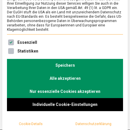
Ihrer Einwilligung zur Nutzung dieser Services willigen Sie auch in die
Verarbeitung Ihrer Daten in den USA gemäß Art. 49 (1) lit. a GDPR ein.
Der EuGH stuft die USA als ein Land mit unzureichendem Datenschutz
ERNÄHRUNG & GESUNDHEIT
/
FEATURED
/
POLITIK
nach EU-Standards ein. Es besteht beispielsweise die Gefahr, dass US-
Schnell bei Lebensmittelrückrufen –
Behörden personenbezogene Daten in Überwachungsprogrammen
verarbeiten, ohne dass für Europäerinnen und Europäer eine
das Onlineportal
Klagemöglichkeit besteht.
Lebensmittelwarnung.de
Es folgt eine Liste der Service-Gruppen, für die eine Ein
Essenziell
on
28. Juni 2024
Johannes
Comment
Statistiken
Schnell
bei
Böse Überraschung im Glas oder der Dose? Das
Lebensmittelrückrufen
Speichern
Portal Lebensmittelwarnung.de bietet
–
Verbraucherinnen und Verbrauchern unmittelbare
das
Onlineportal
Alle akzeptieren
Informationen zu Produktrückrufen. Jetzt gab es
Lebensmittelwarnung.de
einen Relaunch der Seite und dazu eine
Nur essenzielle Cookies akzeptieren
verbraucherfreundliche App.
Individuelle Cookie-Einstellungen
Cookie-Details
Datenschutzerklärung