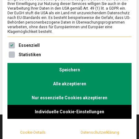
Ihrer Einwilligung zur Nutzung dieser Services willigen Sie auch in die
Verarbeitung Ihrer Daten in den USA gemäß Art. 49 (1) lit. a GDPR ein.
Der EuGH stuft die USA als ein Land mit unzureichendem Datenschutz
ERNÄHRUNG & GESUNDHEIT
/
FEATURED
nach EU-Standards ein. Es besteht beispielsweise die Gefahr, dass US-
Auf eine Tasse mit dem
Behörden personenbezogene Daten in Überwachungsprogrammen
verarbeiten, ohne dass für Europäerinnen und Europäer eine
Kaffeesommelier
Klagemöglichkeit besteht.
on
27. September 2024
Johannes
Comment
Es folgt eine Liste der Service-Gruppen, für die eine Ein
Essenziell
Auf
eine
Am 1. Oktober ist Tag des Kaffees. Grund genug,
Statistiken
Tasse
sich mit Deutschlands erstem Diplom-
mit
Kaffeesommelier über das heiße, schwarze Getränk
dem
Speichern
Kaffeesommelier
auszutauschen.
Alle akzeptieren
Nur essenzielle Cookies akzeptieren
Individuelle Cookie-Einstellungen
Cookie-Details
Datenschutzerklärung
Das
lebensmittelmagazin
(.de) ist das Online-