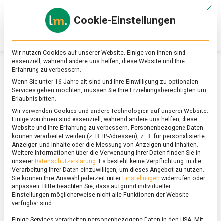
Skip
Mit d
to
Cookie-Einstellungen
content
lebensmittel
Das
Online-
Magazin
Wir nutzen Cookies auf unserer Website. Einige von ihnen sind
zu
essenziell, während andere uns helfen, diese Website und Ihre
Lebensmitteln
Erfahrung zu verbessern.
&
SCHLAGWORT:
DIPLOM-KAFFEESOMMELIER
Wenn Sie unter 16 Jahre alt sind und Ihre Einwilligung zu optionalen
Ernährung
Services geben möchten, müssen Sie Ihre Erziehungsberechtigten um
Erlaubnis bitten.
Wir verwenden Cookies und andere Technologien auf unserer Website.
Einige von ihnen sind essenziell, während andere uns helfen, diese
Website und Ihre Erfahrung zu verbessern.
Personenbezogene Daten
können verarbeitet werden (z. B. IP-Adressen), z. B. für personalisierte
Anzeigen und Inhalte oder die Messung von Anzeigen und Inhalten.
Weitere Informationen über die Verwendung Ihrer Daten finden Sie in
unserer
Datenschutzerklärung
.
Es besteht keine Verpflichtung, in die
Verarbeitung Ihrer Daten einzuwilligen, um dieses Angebot zu nutzen.
Sie können Ihre Auswahl jederzeit unter
Einstellungen
widerrufen oder
anpassen.
Bitte beachten Sie, dass aufgrund individueller
Einstellungen möglicherweise nicht alle Funktionen der Website
verfügbar sind.
Einige Services verarbeiten personenbezogene Daten in den USA. Mit