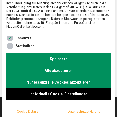
Ihrer Einwilligung zur Nutzung dieser Services willigen Sie auch in die
Verarbeitung Ihrer Daten in den USA gemäß Art. 49 (1) lit. a GDPR ein.
Der EuGH stuft die USA als ein Land mit unzureichendem Datenschutz
ERNÄHRUNG & GESUNDHEIT
/
POLITIK
nach EU-Standards ein. Es besteht beispielsweise die Gefahr, dass US-
Ernährungsreport 2023 zeichnet Bild
Behörden personenbezogene Daten in Überwachungsprogrammen
verarbeiten, ohne dass für Europäerinnen und Europäer eine
bewusster Verbraucherinnen und
Klagemöglichkeit besteht.
Verbraucher
Es folgt eine Liste der Service-Gruppen, für die eine Ein
Essenziell
on
16. Oktober 2023
Manon
Comment
Statistiken
Ernährungsreport
2023
Die Verbraucherinnen und Verbraucher kaufen, was
zeichnet
Speichern
ihnen schmeckt und geben an, dass sie beim Kauf
Bild
auf die Auswirkungen auf Tier, …
bewusster
Verbraucherinnen
Alle akzeptieren
und
Verbraucher
Nur essenzielle Cookies akzeptieren
Individuelle Cookie-Einstellungen
Cookie-Details
Datenschutzerklärung
Das
lebensmittelmagazin
(.de) ist das Online-