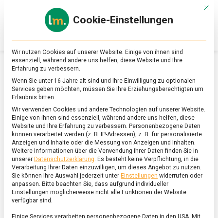
Skip
Mit d
to
Cookie-Einstellungen
content
lebensmittel
Das
Online-
Magazin
Wir nutzen Cookies auf unserer Website. Einige von ihnen sind
zu
essenziell, während andere uns helfen, diese Website und Ihre
Lebensmitteln
Erfahrung zu verbessern.
&
SCHLAGWORT:
ERNÄHRUNGSREPORT
Wenn Sie unter 16 Jahre alt sind und Ihre Einwilligung zu optionalen
Ernährung
Services geben möchten, müssen Sie Ihre Erziehungsberechtigten um
Erlaubnis bitten.
Wir verwenden Cookies und andere Technologien auf unserer Website.
Einige von ihnen sind essenziell, während andere uns helfen, diese
Website und Ihre Erfahrung zu verbessern.
Personenbezogene Daten
können verarbeitet werden (z. B. IP-Adressen), z. B. für personalisierte
Anzeigen und Inhalte oder die Messung von Anzeigen und Inhalten.
Weitere Informationen über die Verwendung Ihrer Daten finden Sie in
unserer
Datenschutzerklärung
.
Es besteht keine Verpflichtung, in die
Verarbeitung Ihrer Daten einzuwilligen, um dieses Angebot zu nutzen.
Sie können Ihre Auswahl jederzeit unter
Einstellungen
widerrufen oder
anpassen.
Bitte beachten Sie, dass aufgrund individueller
Einstellungen möglicherweise nicht alle Funktionen der Website
verfügbar sind.
Einige Services verarbeiten personenbezogene Daten in den USA. Mit