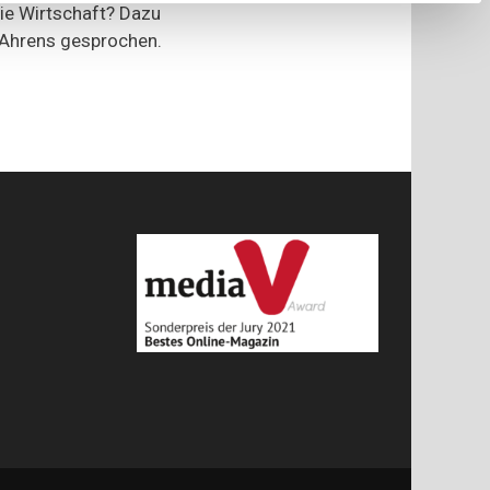
Schweinefleisch
die Wirtschaft? Dazu
jetzt
a Ahrens gesprochen.
noch
sicher?