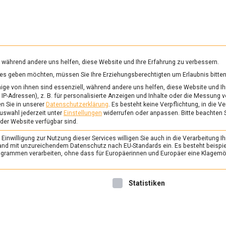
RUNG & GESUNDHEIT
WISSEN
WIRTSCHAFT
KULTU
mittelmagazin
, während andere uns helfen, diese Website und Ihre Erfahrung zu verbessern.
vices geben möchten, müssen Sie Ihre Erziehungsberechtigten um Erlaubnis bitten
EISCHWIRTSCHAFT
ge von ihnen sind essenziell, während andere uns helfen, diese Website und Ih
IP-Adressen), z. B. für personalisierte Anzeigen und Inhalte oder die Messung 
n Sie in unserer
Datenschutzerklärung
.
Es besteht keine Verpflichtung, in die V
uswahl jederzeit unter
Einstellungen
widerrufen oder anpassen.
Bitte beachten 
FEATURED
/
WIRTSCHAFT
/
WISSEN
 der Website verfügbar sind.
Afrikanische Schwein
inwilligung zur Nutzung dieser Services willigen Sie auch in die Verarbeitung Ih
Deutschland: Ist Sch
n Land mit unzureichendem Datenschutz nach EU-Standards ein. Es besteht beispi
rammen verarbeiten, ohne dass für Europäerinnen und Europäer eine Klagemög
jetzt noch sicher?
17. September 2020
redaktio
nwilligung erteilt werden kann. Die erste Service-Gruppe ist 
Statistiken
Die Afrikanische Schweinepe
Deutschland erreicht, die n
steigen. Was bedeutet das f