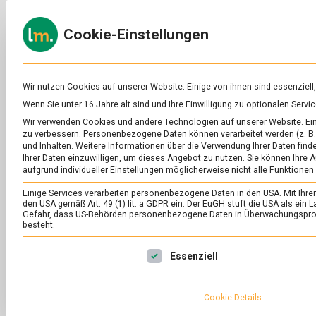
Skip
to
ERNÄH
Cookie-Einstellungen
content
lebens
Das
Online-
Magazin
zu
Wir nutzen Cookies auf unserer Website. Einige von ihnen sind essenziell
Lebensmitteln
Wenn Sie unter 16 Jahre alt sind und Ihre Einwilligung zu optionalen Ser
&
SCHLAGWORT:
FL
Wir verwenden Cookies und andere Technologien auf unserer Website. Eini
Ernährung
zu verbessern.
Personenbezogene Daten können verarbeitet werden (z. B. 
und Inhalten.
Weitere Informationen über die Verwendung Ihrer Daten finde
Ihrer Daten einzuwilligen, um dieses Angebot zu nutzen.
Sie können Ihre A
aufgrund individueller Einstellungen möglicherweise nicht alle Funktionen
Einige Services verarbeiten personenbezogene Daten in den USA. Mit Ihrer E
den USA gemäß Art. 49 (1) lit. a GDPR ein. Der EuGH stuft die USA als ei
Gefahr, dass US-Behörden personenbezogene Daten in Überwachungsprog
besteht.
Es folgt eine Liste der Service-Gruppen, für die eine Ei
Essenziell
Cookie-Details