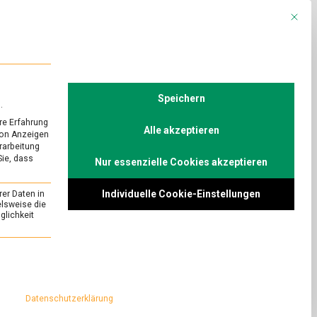
Mit die
R
POLITIK
TV
Speichern
.
re Erfahrung
Alle akzeptieren
von Anzeigen
erarbeitung
Sie, dass
Nur essenzielle Cookies akzeptieren
epest in
Individuelle Cookie-Einstellungen
rer Daten in
weinefleisch
elsweise die
lichkeit
on
n
Comment
essenziell und kann nicht abgewählt werden.
Afrikanische
Schweinepest
st (ASP) hat
in
achgewiesenen Fälle
Deutschland:
Datenschutzerklärung
ür die
Ist