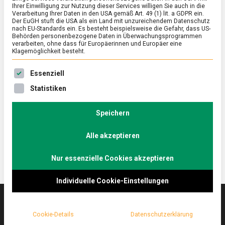
Ihrer Einwilligung zur Nutzung dieser Services willigen Sie auch in die
Verarbeitung Ihrer Daten in den USA gemäß Art. 49 (1) lit. a GDPR ein.
Der EuGH stuft die USA als ein Land mit unzureichendem Datenschutz
ERNÄHRUNG & GESUNDHEIT
/
FEATURED
nach EU-Standards ein. Es besteht beispielsweise die Gefahr, dass US-
Echter Käse ohne Muh?
Behörden personenbezogene Daten in Überwachungsprogrammen
verarbeiten, ohne dass für Europäerinnen und Europäer eine
Klagemöglichkeit besteht.
on
2. Dezember 2022
Johannes
Comment
Echter
Es folgt eine Liste der Service-Gruppen, für die eine Ein
Käse
Potentielles Hindernis zum Veganismus: Ein Leben
Essenziell
ohne
ohne Käse ist möglich, aber sinnlos.
Statistiken
Muh?
Lebensmittelmagazin.de hat mit dem Berliner Start-
up Formo gesprochen, die veganen Käse aus dem
Speichern
Bioreaktor herstellen.
Alle akzeptieren
Nur essenzielle Cookies akzeptieren
Individuelle Cookie-Einstellungen
Cookie-Details
Datenschutzerklärung
Das
lebensmittelmagazin
(.de) ist das Online-