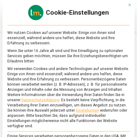
Skip
Mit d
to
Cookie-Einstellungen
content
lebensmittel
Das
Online-
Magazin
Wir nutzen Cookies auf unserer Website. Einige von ihnen sind
zu
essenziell, während andere uns helfen, diese Website und Ihre
Lebensmitteln
Erfahrung zu verbessern.
&
SCHLAGWORT:
FRISCHKÄSE
Wenn Sie unter 16 Jahre alt sind und Ihre Einwilligung zu optionalen
Ernährung
Services geben möchten, müssen Sie Ihre Erziehungsberechtigten um
Erlaubnis bitten.
Wir verwenden Cookies und andere Technologien auf unserer Website.
Einige von ihnen sind essenziell, während andere uns helfen, diese
Website und Ihre Erfahrung zu verbessern.
Personenbezogene Daten
können verarbeitet werden (z. B. IP-Adressen), z. B. für personalisierte
Anzeigen und Inhalte oder die Messung von Anzeigen und Inhalten.
Weitere Informationen über die Verwendung Ihrer Daten finden Sie in
unserer
Datenschutzerklärung
.
Es besteht keine Verpflichtung, in die
Verarbeitung Ihrer Daten einzuwilligen, um dieses Angebot zu nutzen.
Sie können Ihre Auswahl jederzeit unter
Einstellungen
widerrufen oder
anpassen.
Bitte beachten Sie, dass aufgrund individueller
Einstellungen möglicherweise nicht alle Funktionen der Website
verfügbar sind.
Einige Services verarbeiten personenbezogene Daten in den USA. Mit