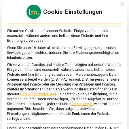
Skip
Mit d
to
Cookie-Einstellungen
content
lebensmittel
Das
Online-
Magazin
Wir nutzen Cookies auf unserer Website. Einige von ihnen sind
zu
essenziell, während andere uns helfen, diese Website und Ihre
Lebensmitteln
Erfahrung zu verbessern.
&
SCHLAGWORT:
GESINE SCHWAN
Wenn Sie unter 16 Jahre alt sind und Ihre Einwilligung zu optionalen
Ernährung
Services geben möchten, müssen Sie Ihre Erziehungsberechtigten um
Erlaubnis bitten.
Wir verwenden Cookies und andere Technologien auf unserer Website.
Einige von ihnen sind essenziell, während andere uns helfen, diese
Website und Ihre Erfahrung zu verbessern.
Personenbezogene Daten
können verarbeitet werden (z. B. IP-Adressen), z. B. für personalisierte
Anzeigen und Inhalte oder die Messung von Anzeigen und Inhalten.
Weitere Informationen über die Verwendung Ihrer Daten finden Sie in
unserer
Datenschutzerklärung
.
Es besteht keine Verpflichtung, in die
Verarbeitung Ihrer Daten einzuwilligen, um dieses Angebot zu nutzen.
Sie können Ihre Auswahl jederzeit unter
Einstellungen
widerrufen oder
anpassen.
Bitte beachten Sie, dass aufgrund individueller
Einstellungen möglicherweise nicht alle Funktionen der Website
verfügbar sind.
Einige Services verarbeiten personenbezogene Daten in den USA. Mit