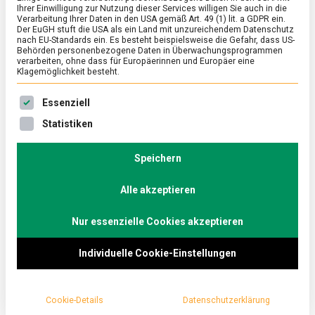
Ihrer Einwilligung zur Nutzung dieser Services willigen Sie auch in die
Verarbeitung Ihrer Daten in den USA gemäß Art. 49 (1) lit. a GDPR ein.
Der EuGH stuft die USA als ein Land mit unzureichendem Datenschutz
POLITIK
/
TV
nach EU-Standards ein. Es besteht beispielsweise die Gefahr, dass US-
Politikverdrossenheit und Extremismus
Behörden personenbezogene Daten in Überwachungsprogrammen
verarbeiten, ohne dass für Europäerinnen und Europäer eine
– Gesine Schwan und Thomas Heilmann
Klagemöglichkeit besteht.
im Küchenkabinett
Es folgt eine Liste der Service-Gruppen, für die eine Ein
Essenziell
on
19. September 2023
redaktion
Comment
Statistiken
Politikverdrossenhei
und
In der aktuellen Folge des „Küchenkabinetts“
Extremismus
Speichern
diskutiert Christoph Minhoff mit Gesine Schwan, der
–
Vorsitzenden der SPD-Grundwertekommission, und
Gesine
Schwan
Alle akzeptieren
dem CDU-Bundestagsabgeordneten Thomas
und
Heilmann über die symptomatischen
Thomas
Nur essenzielle Cookies akzeptieren
Heilmann
Begleiterscheinungen der gegenwärtigen westlichen
im
Demokratie.
Küchenkabinett
Individuelle Cookie-Einstellungen
Cookie-Details
Datenschutzerklärung