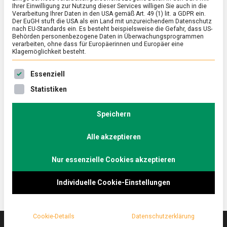
Ihrer Einwilligung zur Nutzung dieser Services willigen Sie auch in die
Verarbeitung Ihrer Daten in den USA gemäß Art. 49 (1) lit. a GDPR ein.
Der EuGH stuft die USA als ein Land mit unzureichendem Datenschutz
ERNÄHRUNG & GESUNDHEIT
/
FEATURED
nach EU-Standards ein. Es besteht beispielsweise die Gefahr, dass US-
Haferflocken – Trendfood mit Tradition
Behörden personenbezogene Daten in Überwachungsprogrammen
verarbeiten, ohne dass für Europäerinnen und Europäer eine
Klagemöglichkeit besteht.
on
24. Mai 2022
Johannes
Comment
Haferflocken
Es folgt eine Liste der Service-Gruppen, für die eine Ein
–
Ob kernig oder zartschmelzend, Haferflocken sind
Essenziell
Trendfood
ein hippes Lebensmittel – und das mit
Statistiken
mit
jahrhundertelanger Tradition. Hafer steht heute mehr
Tradition
denn je für ein gesundheits- und umweltbewusstes
Speichern
Nahrungsmittel. Wir sind nach Elmshorn in
Schleswig-Holstein zum Marktführer Peter Kölln
Alle akzeptieren
gefahren.
Nur essenzielle Cookies akzeptieren
Individuelle Cookie-Einstellungen
Cookie-Details
Datenschutzerklärung