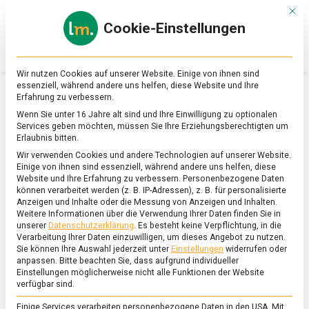
Skip
Mit d
to
Cookie-Einstellungen
content
lebensmittel
Das
Online-
Magazin
Wir nutzen Cookies auf unserer Website. Einige von ihnen sind
zu
essenziell, während andere uns helfen, diese Website und Ihre
Lebensmitteln
Erfahrung zu verbessern.
&
SCHLAGWORT:
KNUSPERMÜSLI
Wenn Sie unter 16 Jahre alt sind und Ihre Einwilligung zu optionalen
Ernährung
Services geben möchten, müssen Sie Ihre Erziehungsberechtigten um
Erlaubnis bitten.
Wir verwenden Cookies und andere Technologien auf unserer Website.
Einige von ihnen sind essenziell, während andere uns helfen, diese
Website und Ihre Erfahrung zu verbessern.
Personenbezogene Daten
können verarbeitet werden (z. B. IP-Adressen), z. B. für personalisierte
Anzeigen und Inhalte oder die Messung von Anzeigen und Inhalten.
Weitere Informationen über die Verwendung Ihrer Daten finden Sie in
unserer
Datenschutzerklärung
.
Es besteht keine Verpflichtung, in die
Verarbeitung Ihrer Daten einzuwilligen, um dieses Angebot zu nutzen.
Sie können Ihre Auswahl jederzeit unter
Einstellungen
widerrufen oder
anpassen.
Bitte beachten Sie, dass aufgrund individueller
Einstellungen möglicherweise nicht alle Funktionen der Website
verfügbar sind.
Einige Services verarbeiten personenbezogene Daten in den USA. Mit