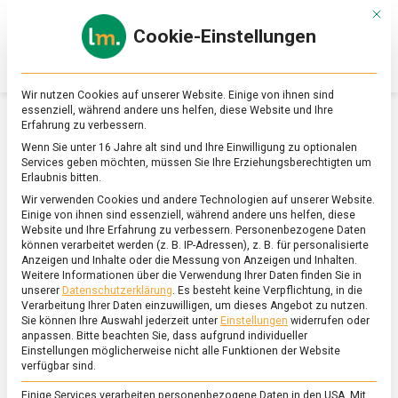
Skip
Mit d
to
Cookie-Einstellungen
content
lebensmittel
Das
Online-
Magazin
Wir nutzen Cookies auf unserer Website. Einige von ihnen sind
zu
essenziell, während andere uns helfen, diese Website und Ihre
Lebensmitteln
Erfahrung zu verbessern.
&
SCHLAGWORT:
NUTRI-SCORE
Wenn Sie unter 16 Jahre alt sind und Ihre Einwilligung zu optionalen
Ernährung
Services geben möchten, müssen Sie Ihre Erziehungsberechtigten um
Erlaubnis bitten.
Wir verwenden Cookies und andere Technologien auf unserer Website.
Einige von ihnen sind essenziell, während andere uns helfen, diese
Website und Ihre Erfahrung zu verbessern.
Personenbezogene Daten
können verarbeitet werden (z. B. IP-Adressen), z. B. für personalisierte
Anzeigen und Inhalte oder die Messung von Anzeigen und Inhalten.
Weitere Informationen über die Verwendung Ihrer Daten finden Sie in
unserer
Datenschutzerklärung
.
Es besteht keine Verpflichtung, in die
Verarbeitung Ihrer Daten einzuwilligen, um dieses Angebot zu nutzen.
Sie können Ihre Auswahl jederzeit unter
Einstellungen
widerrufen oder
anpassen.
Bitte beachten Sie, dass aufgrund individueller
Einstellungen möglicherweise nicht alle Funktionen der Website
verfügbar sind.
Einige Services verarbeiten personenbezogene Daten in den USA. Mit