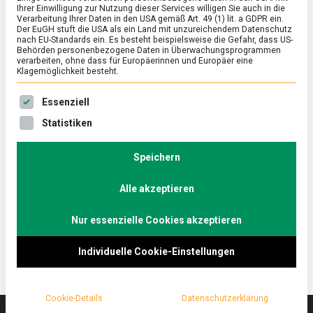
Ihrer Einwilligung zur Nutzung dieser Services willigen Sie auch in die
Verarbeitung Ihrer Daten in den USA gemäß Art. 49 (1) lit. a GDPR ein.
Der EuGH stuft die USA als ein Land mit unzureichendem Datenschutz
POLITIK
/
WIRTSCHAFT
/
WISSEN
nach EU-Standards ein. Es besteht beispielsweise die Gefahr, dass US-
Ampel, Torten, Waben: Modelle für eine
Behörden personenbezogene Daten in Überwachungsprogrammen
verarbeiten, ohne dass für Europäerinnen und Europäer eine
Nährwertkennzeichnung vorne auf
Klagemöglichkeit besteht.
Lebensmitteln in der Diskussion
Es folgt eine Liste der Service-Gruppen, für die eine Ein
Essenziell
on
29. Mai 2019
redaktion
Comment
Statistiken
Ampel,
Torten,
Die Debatte um die Erweiterung der
Waben:
Speichern
Nährwertkennzeichnung um eine visuell arbeitende
Modelle
Angabe im Hauptsichtfeld ist in vollem Gange.
für
eine
Alle akzeptieren
Besonders im Vordergrund stehen dabei aktuell drei
Nährwertkennzeichnung
Modelle, die wir hier kurz vorstellen.
vorne
Nur essenzielle Cookies akzeptieren
auf
Lebensmitteln
in
Individuelle Cookie-Einstellungen
der
Diskussion
Cookie-Details
Datenschutzerklärung