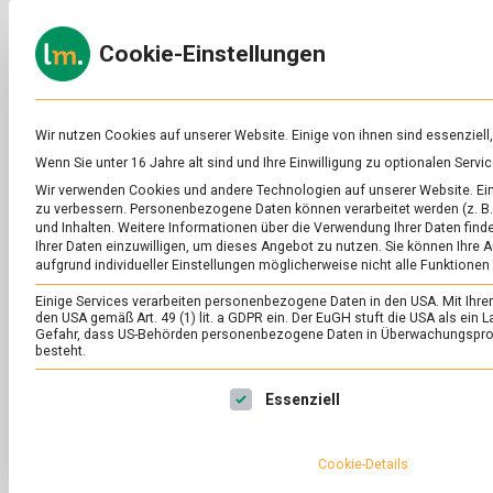
Skip
to
ERNÄH
Cookie-Einstellungen
content
lebens
Das
Online-
Magazin
zu
Wir nutzen Cookies auf unserer Website. Einige von ihnen sind essenziell
Lebensmitteln
Wenn Sie unter 16 Jahre alt sind und Ihre Einwilligung zu optionalen Ser
&
SCHLAGWORT:
QU
Wir verwenden Cookies und andere Technologien auf unserer Website. Eini
Ernährung
zu verbessern.
Personenbezogene Daten können verarbeitet werden (z. B. 
und Inhalten.
Weitere Informationen über die Verwendung Ihrer Daten finde
Ihrer Daten einzuwilligen, um dieses Angebot zu nutzen.
Sie können Ihre A
aufgrund individueller Einstellungen möglicherweise nicht alle Funktionen
Einige Services verarbeiten personenbezogene Daten in den USA. Mit Ihrer E
den USA gemäß Art. 49 (1) lit. a GDPR ein. Der EuGH stuft die USA als ei
Gefahr, dass US-Behörden personenbezogene Daten in Überwachungsprog
besteht.
Es folgt eine Liste der Service-Gruppen, für die eine Ei
Essenziell
Cookie-Details