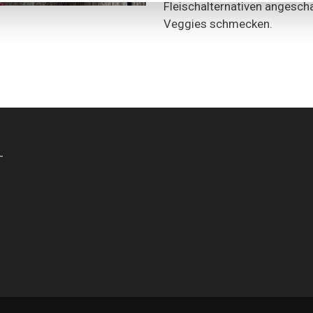
Fleischalternativen angescha
Veggies schmecken.
-