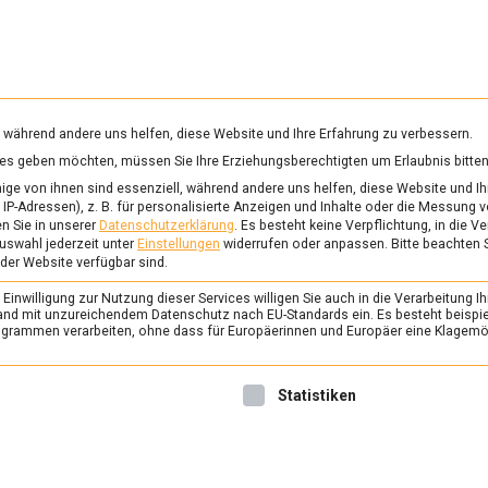
RUNG & GESUNDHEIT
WISSEN
WIRTSCHAFT
KULTU
mittelmagazin
, während andere uns helfen, diese Website und Ihre Erfahrung zu verbessern.
vices geben möchten, müssen Sie Ihre Erziehungsberechtigten um Erlaubnis bitten
ORN
ge von ihnen sind essenziell, während andere uns helfen, diese Website und Ih
IP-Adressen), z. B. für personalisierte Anzeigen und Inhalte oder die Messung 
n Sie in unserer
Datenschutzerklärung
.
Es besteht keine Verpflichtung, in die V
uswahl jederzeit unter
Einstellungen
widerrufen oder anpassen.
Bitte beachten 
ERNÄHRUNG & GESUNDHEIT
/
FEAT
 der Website verfügbar sind.
Nicht Fisch, nicht Fle
inwilligung zur Nutzung dieser Services willigen Sie auch in die Verarbeitung Ih
Fleischalternativen i
n Land mit unzureichendem Datenschutz nach EU-Standards ein. Es besteht beispi
rammen verarbeiten, ohne dass für Europäerinnen und Europäer eine Klagemög
16. November 2021
Johanne
Früher häufig als esoterisch 
nwilligung erteilt werden kann. Die erste Service-Gruppe ist 
Statistiken
nicht mehr so außergewöhnl
vegetarische und vegane Le
Lebensmittelmagazin.de hat