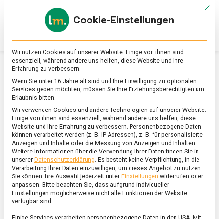
Skip
Mit d
to
Cookie-Einstellungen
content
lebensmittel
Das
Online-
Magazin
Wir nutzen Cookies auf unserer Website. Einige von ihnen sind
zu
essenziell, während andere uns helfen, diese Website und Ihre
Lebensmitteln
Erfahrung zu verbessern.
&
SCHLAGWORT:
RAMEN
Wenn Sie unter 16 Jahre alt sind und Ihre Einwilligung zu optionalen
Ernährung
Services geben möchten, müssen Sie Ihre Erziehungsberechtigten um
Erlaubnis bitten.
Wir verwenden Cookies und andere Technologien auf unserer Website.
Einige von ihnen sind essenziell, während andere uns helfen, diese
Website und Ihre Erfahrung zu verbessern.
Personenbezogene Daten
können verarbeitet werden (z. B. IP-Adressen), z. B. für personalisierte
Anzeigen und Inhalte oder die Messung von Anzeigen und Inhalten.
Weitere Informationen über die Verwendung Ihrer Daten finden Sie in
unserer
Datenschutzerklärung
.
Es besteht keine Verpflichtung, in die
Verarbeitung Ihrer Daten einzuwilligen, um dieses Angebot zu nutzen.
Sie können Ihre Auswahl jederzeit unter
Einstellungen
widerrufen oder
anpassen.
Bitte beachten Sie, dass aufgrund individueller
Einstellungen möglicherweise nicht alle Funktionen der Website
verfügbar sind.
Einige Services verarbeiten personenbezogene Daten in den USA. Mit