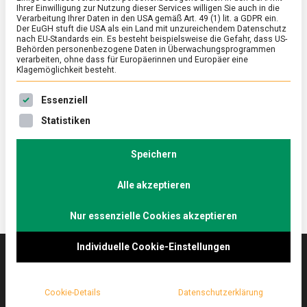
Ihrer Einwilligung zur Nutzung dieser Services willigen Sie auch in die
Verarbeitung Ihrer Daten in den USA gemäß Art. 49 (1) lit. a GDPR ein.
Der EuGH stuft die USA als ein Land mit unzureichendem Datenschutz
ERNÄHRUNG & GESUNDHEIT
/
FEATURED
/
WISSEN
nach EU-Standards ein. Es besteht beispielsweise die Gefahr, dass US-
Ramen: Rund um die Nudelsuppe
Behörden personenbezogene Daten in Überwachungsprogrammen
verarbeiten, ohne dass für Europäerinnen und Europäer eine
Klagemöglichkeit besteht.
on
7. Mai 2021
Johannes
Comment
Ramen:
Es folgt eine Liste der Service-Gruppen, für die eine Ein
Rund
Ramen, die japanische Nudelsuppe, ist ein Genuss für
Essenziell
um
alle Sinne. Lebensmittelmagazin.de war zu Besuch
Statistiken
die
im Berliner Ramen-Restaurant „Cocolo“ im
Nudelsuppe
Kreuzköllner Graefekiez.
Speichern
Alle akzeptieren
Nur essenzielle Cookies akzeptieren
Individuelle Cookie-Einstellungen
Das
lebensmittelmagazin
(.de) ist das Online-
Cookie-Details
Datenschutzerklärung
Magazin zu Ernährung & Lebensmitteln.