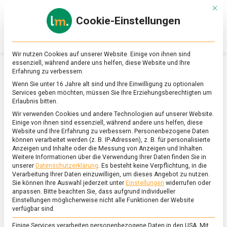
Skip
Mit d
to
Cookie-Einstellungen
content
lebensmittel
Das
Online-
Magazin
Wir nutzen Cookies auf unserer Website. Einige von ihnen sind
zu
essenziell, während andere uns helfen, diese Website und Ihre
Lebensmitteln
Erfahrung zu verbessern.
&
SCHLAGWORT:
TIERISCHE PROTEINE
Wenn Sie unter 16 Jahre alt sind und Ihre Einwilligung zu optionalen
Ernährung
Services geben möchten, müssen Sie Ihre Erziehungsberechtigten um
Erlaubnis bitten.
Wir verwenden Cookies und andere Technologien auf unserer Website.
Einige von ihnen sind essenziell, während andere uns helfen, diese
Website und Ihre Erfahrung zu verbessern.
Personenbezogene Daten
können verarbeitet werden (z. B. IP-Adressen), z. B. für personalisierte
Anzeigen und Inhalte oder die Messung von Anzeigen und Inhalten.
Weitere Informationen über die Verwendung Ihrer Daten finden Sie in
unserer
Datenschutzerklärung
.
Es besteht keine Verpflichtung, in die
Verarbeitung Ihrer Daten einzuwilligen, um dieses Angebot zu nutzen.
Sie können Ihre Auswahl jederzeit unter
Einstellungen
widerrufen oder
anpassen.
Bitte beachten Sie, dass aufgrund individueller
Einstellungen möglicherweise nicht alle Funktionen der Website
verfügbar sind.
Einige Services verarbeiten personenbezogene Daten in den USA. Mit