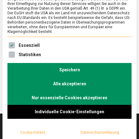
Ihrer Einwilligung zur Nutzung dieser Services willigen Sie auch in die
Verarbeitung Ihrer Daten in den USA gemäß Art. 49 (1) lit. a GDPR ein.
Der EuGH stuft die USA als ein Land mit unzureichendem Datenschutz
ERNÄHRUNG & GESUNDHEIT
/
FEATURED
nach EU-Standards ein. Es besteht beispielsweise die Gefahr, dass US-
Echter Käse ohne Muh?
Behörden personenbezogene Daten in Überwachungsprogrammen
verarbeiten, ohne dass für Europäerinnen und Europäer eine
Klagemöglichkeit besteht.
on
2. Dezember 2022
Johannes
Comment
Echter
Es folgt eine Liste der Service-Gruppen, für die eine Ein
Käse
Potentielles Hindernis zum Veganismus: Ein Leben
Essenziell
ohne
ohne Käse ist möglich, aber sinnlos.
Statistiken
Muh?
Lebensmittelmagazin.de hat mit dem Berliner Start-
up Formo gesprochen, die veganen Käse aus dem
Speichern
Bioreaktor herstellen.
Alle akzeptieren
Nur essenzielle Cookies akzeptieren
Individuelle Cookie-Einstellungen
Cookie-Details
Datenschutzerklärung
Das
lebensmittelmagazin
(.de) ist das Online-