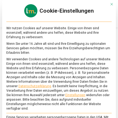
Skip
Mit d
to
Cookie-Einstellungen
content
lebensmittel
Das
Online-
Magazin
Wir nutzen Cookies auf unserer Website. Einige von ihnen sind
zu
essenziell, während andere uns helfen, diese Website und Ihre
Lebensmitteln
Erfahrung zu verbessern.
&
SCHLAGWORT:
TÜRKISCHE LEBENSMITEL
Wenn Sie unter 16 Jahre alt sind und Ihre Einwilligung zu optionalen
Ernährung
Services geben möchten, müssen Sie Ihre Erziehungsberechtigten um
Erlaubnis bitten.
Wir verwenden Cookies und andere Technologien auf unserer Website.
Einige von ihnen sind essenziell, während andere uns helfen, diese
Website und Ihre Erfahrung zu verbessern.
Personenbezogene Daten
können verarbeitet werden (z. B. IP-Adressen), z. B. für personalisierte
Anzeigen und Inhalte oder die Messung von Anzeigen und Inhalten.
Weitere Informationen über die Verwendung Ihrer Daten finden Sie in
unserer
Datenschutzerklärung
.
Es besteht keine Verpflichtung, in die
Verarbeitung Ihrer Daten einzuwilligen, um dieses Angebot zu nutzen.
Sie können Ihre Auswahl jederzeit unter
Einstellungen
widerrufen oder
anpassen.
Bitte beachten Sie, dass aufgrund individueller
Einstellungen möglicherweise nicht alle Funktionen der Website
verfügbar sind.
Einige Services verarbeiten personenbezogene Daten in den USA. Mit