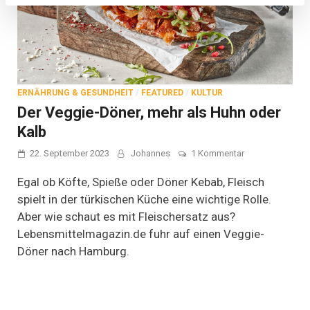
ERNÄHRUNG & GESUNDHEIT
/
FEATURED
/
KULTUR
Der Veggie-Döner, mehr als Huhn oder
Kalb
zu
22. September 2023
Johannes
1 Kommentar
Der
Veggie-
Egal ob Köfte, Spieße oder Döner Kebab, Fleisch
Döner,
spielt in der türkischen Küche eine wichtige Rolle.
mehr
Aber wie schaut es mit Fleischersatz aus?
als
Huhn
Lebensmittelmagazin.de fuhr auf einen Veggie-
oder
Döner nach Hamburg.
Kalb