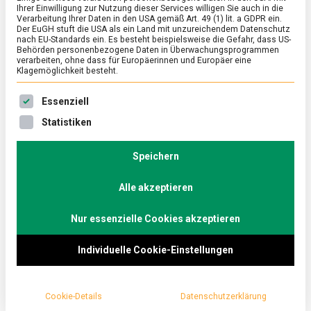
Ihrer Einwilligung zur Nutzung dieser Services willigen Sie auch in die
Verarbeitung Ihrer Daten in den USA gemäß Art. 49 (1) lit. a GDPR ein.
Der EuGH stuft die USA als ein Land mit unzureichendem Datenschutz
ERNÄHRUNG & GESUNDHEIT
/
FEATURED
nach EU-Standards ein. Es besteht beispielsweise die Gefahr, dass US-
Fruchtbarkeit, Segen und Reichtum: der
Behörden personenbezogene Daten in Überwachungsprogrammen
verarbeiten, ohne dass für Europäerinnen und Europäer eine
Granatapfel
Klagemöglichkeit besteht.
on
9. Januar 2026
Johannes
Comment
Es folgt eine Liste der Service-Gruppen, für die eine Ein
Essenziell
Fruchtbarkeit,
Segen
Neues Jahr, neuer Anfang, neues Glück. Und überall
Statistiken
und
sind sie zu finden – Granatäpfel aus der Türkei und
Reichtum:
der gesamten …
der
Speichern
Granatapfel
Alle akzeptieren
Nur essenzielle Cookies akzeptieren
Individuelle Cookie-Einstellungen
Cookie-Details
Datenschutzerklärung