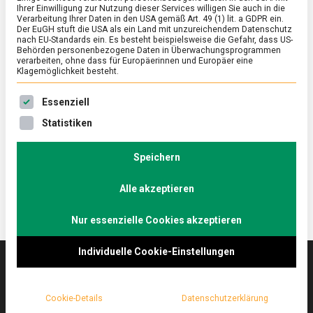
Ihrer Einwilligung zur Nutzung dieser Services willigen Sie auch in die
Verarbeitung Ihrer Daten in den USA gemäß Art. 49 (1) lit. a GDPR ein.
Der EuGH stuft die USA als ein Land mit unzureichendem Datenschutz
ERNÄHRUNG & GESUNDHEIT
/
FEATURED
nach EU-Standards ein. Es besteht beispielsweise die Gefahr, dass US-
Kochen fürs Immunsystem –
Behörden personenbezogene Daten in Überwachungsprogrammen
verarbeiten, ohne dass für Europäerinnen und Europäer eine
Mikronährstoffe im Fokus
Klagemöglichkeit besteht.
on
23. Dezember 2021
Manon
Comment
Es folgt eine Liste der Service-Gruppen, für die eine Ein
Essenziell
Kochen
fürs
Damit das Immunsystem gut aufgestellt ist, gilt es
Statistiken
Immunsystem
auf die Ernährung zu achten. Wir empfehlen eine
–
Erdnuss-Wok-Pfanne mit Rind und Brokkoli.
Mikronährstoffe
Speichern
im
Fokus
Alle akzeptieren
Nur essenzielle Cookies akzeptieren
Individuelle Cookie-Einstellungen
Das
lebensmittelmagazin
(.de) ist das Online-
Cookie-Details
Datenschutzerklärung
Magazin zu Ernährung & Lebensmitteln.