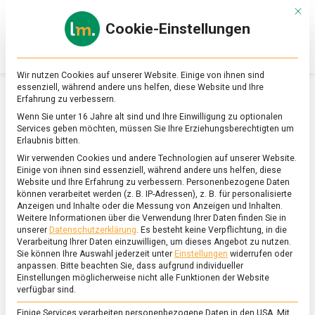
Skip
Mit d
to
Cookie-Einstellungen
content
lebensmittel
Das
Online-
Magazin
Wir nutzen Cookies auf unserer Website. Einige von ihnen sind
zu
essenziell, während andere uns helfen, diese Website und Ihre
Lebensmitteln
Erfahrung zu verbessern.
&
SCHLAGWORT:
VITAMIN B6
Wenn Sie unter 16 Jahre alt sind und Ihre Einwilligung zu optionalen
Ernährung
Services geben möchten, müssen Sie Ihre Erziehungsberechtigten um
Erlaubnis bitten.
Wir verwenden Cookies und andere Technologien auf unserer Website.
Einige von ihnen sind essenziell, während andere uns helfen, diese
Website und Ihre Erfahrung zu verbessern.
Personenbezogene Daten
können verarbeitet werden (z. B. IP-Adressen), z. B. für personalisierte
Anzeigen und Inhalte oder die Messung von Anzeigen und Inhalten.
Weitere Informationen über die Verwendung Ihrer Daten finden Sie in
unserer
Datenschutzerklärung
.
Es besteht keine Verpflichtung, in die
Verarbeitung Ihrer Daten einzuwilligen, um dieses Angebot zu nutzen.
Sie können Ihre Auswahl jederzeit unter
Einstellungen
widerrufen oder
anpassen.
Bitte beachten Sie, dass aufgrund individueller
Einstellungen möglicherweise nicht alle Funktionen der Website
verfügbar sind.
Einige Services verarbeiten personenbezogene Daten in den USA. Mit