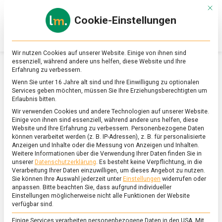
Skip
Mit d
to
Cookie-Einstellungen
content
lebensmittel
Das
Online-
Magazin
Wir nutzen Cookies auf unserer Website. Einige von ihnen sind
zu
essenziell, während andere uns helfen, diese Website und Ihre
Lebensmitteln
Erfahrung zu verbessern.
&
SCHLAGWORT:
WEIHNACHTSPLÄTZCHEN
Wenn Sie unter 16 Jahre alt sind und Ihre Einwilligung zu optionalen
Ernährung
Services geben möchten, müssen Sie Ihre Erziehungsberechtigten um
Erlaubnis bitten.
Wir verwenden Cookies und andere Technologien auf unserer Website.
Einige von ihnen sind essenziell, während andere uns helfen, diese
Website und Ihre Erfahrung zu verbessern.
Personenbezogene Daten
können verarbeitet werden (z. B. IP-Adressen), z. B. für personalisierte
Anzeigen und Inhalte oder die Messung von Anzeigen und Inhalten.
Weitere Informationen über die Verwendung Ihrer Daten finden Sie in
unserer
Datenschutzerklärung
.
Es besteht keine Verpflichtung, in die
Verarbeitung Ihrer Daten einzuwilligen, um dieses Angebot zu nutzen.
Sie können Ihre Auswahl jederzeit unter
Einstellungen
widerrufen oder
anpassen.
Bitte beachten Sie, dass aufgrund individueller
Einstellungen möglicherweise nicht alle Funktionen der Website
verfügbar sind.
Einige Services verarbeiten personenbezogene Daten in den USA. Mit