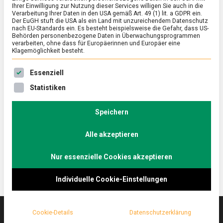
Ihrer Einwilligung zur Nutzung dieser Services willigen Sie auch in die
Verarbeitung Ihrer Daten in den USA gemäß Art. 49 (1) lit. a GDPR ein.
Der EuGH stuft die USA als ein Land mit unzureichendem Datenschutz
ERNÄHRUNG & GESUNDHEIT
/
FEATURED
nach EU-Standards ein. Es besteht beispielsweise die Gefahr, dass US-
Vanillekipferl sind die beliebtesten
Behörden personenbezogene Daten in Überwachungsprogrammen
verarbeiten, ohne dass für Europäerinnen und Europäer eine
Weihnachtsplätzchen
Klagemöglichkeit besteht.
on
6. Dezember 2022
Manon
Comment
Es folgt eine Liste der Service-Gruppen, für die eine Ein
Essenziell
Vanillekipferl
sind
Vanillekipferl sind die beliebtesten
Statistiken
die
Weihnachtsplätzchen der Deutschen – am meisten
beliebtesten
selber gebacken werden aber Mürbeteigplätzchen.
Weihnachtsplätzchen
Speichern
Das ergab eine repräsentative Civey-Umfrage im
Alle akzeptieren
Auftrag des Lebensmittelverbands.
Nur essenzielle Cookies akzeptieren
Individuelle Cookie-Einstellungen
Cookie-Details
Datenschutzerklärung