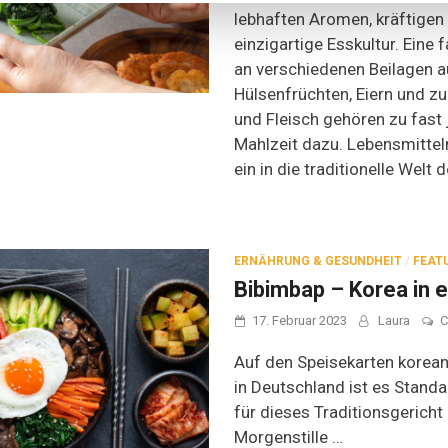
lebhaften Aromen, kräftige
einzigartige Esskultur. Eine
an verschiedenen Beilagen 
Hülsenfrüchten, Eiern und zu
und Fleisch gehören zu fast
Mahlzeit dazu. Lebensmitte
ein in die traditionelle Welt 
ERNÄHRUNG & GESUNDHEIT
/
FEAT
Bibimbap – Korea in 
17. Februar 2023
Laura
C
Auf den Speisekarten korean
in Deutschland ist es Stand
für dieses Traditionsgerich
Morgenstille …