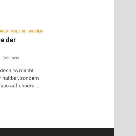
URED
/
KULTUR
/
WISSEN
te der
on
Comment
Kimchi
–
, denn es macht
die
r haltbar, sondern
Konstante
fluss auf unsere …
der
koreanischen
Küche