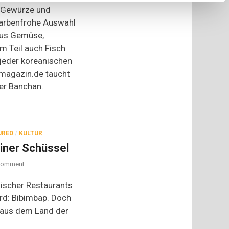
bunten
n Gewürze und
Beilagen
 farbenfrohe Auswahl
Koreas
aus Gemüse,
m Teil auch Fisch
 jeder koreanischen
lmagazin.de taucht
der Banchan.
URED
/
KULTUR
einer Schüssel
on
omment
Bibimbap
–
ischer Restaurants
Korea
ard: Bibimbap. Doch
in
t aus dem Land der
einer
Schüssel