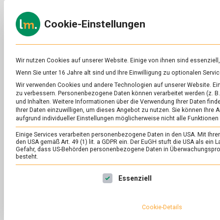
Skip
to
ERNÄH
Cookie-Einstellungen
content
lebens
Das
Online-
Magazin
zu
Wir nutzen Cookies auf unserer Website. Einige von ihnen sind essenziell
Lebensmitteln
Wenn Sie unter 16 Jahre alt sind und Ihre Einwilligung zu optionalen Ser
&
AUTOR:
LAURA
Wir verwenden Cookies und andere Technologien auf unserer Website. Eini
Ernährung
zu verbessern.
Personenbezogene Daten können verarbeitet werden (z. B. 
Laura arbeitet seit
und Inhalten.
Weitere Informationen über die Verwendung Ihrer Daten finde
Deutschland. Sie hat
Ihrer Daten einzuwilligen, um dieses Angebot zu nutzen.
Sie können Ihre A
aufgrund individueller Einstellungen möglicherweise nicht alle Funktionen
asiatische Küche un
Einige Services verarbeiten personenbezogene Daten in den USA. Mit Ihrer E
den USA gemäß Art. 49 (1) lit. a GDPR ein. Der EuGH stuft die USA als ei
Gefahr, dass US-Behörden personenbezogene Daten in Überwachungsprog
besteht.
Es folgt eine Liste der Service-Gruppen, für die eine Ei
Essenziell
Cookie-Details