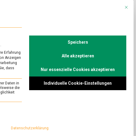
Mit die
R
POLITIK
TV
Speichern
.
re Erfahrung
Alle akzeptieren
von Anzeigen
Lebensmittelverband
erarbeitung
ebe über die
Sie, dass
Nur essenzielle Cookies akzeptieren
Individuelle Cookie-Einstellungen
rer Daten in
elsweise die
lichkeit
URED
/
KULTUR
Beilagen
essenziell und kann nicht abgewählt werden.
zu
mmentar
Banchan,
Datenschutzerklärung
die
kannt für ihre