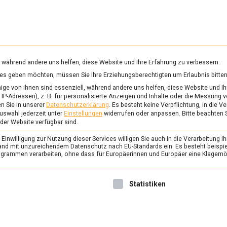
RUNG & GESUNDHEIT
WISSEN
WIRTSCHAFT
KULTU
mittelmagazin
, während andere uns helfen, diese Website und Ihre Erfahrung zu verbessern.
vices geben möchten, müssen Sie Ihre Erziehungsberechtigten um Erlaubnis bitten
ge von ihnen sind essenziell, während andere uns helfen, diese Website und Ih
IP-Adressen), z. B. für personalisierte Anzeigen und Inhalte oder die Messung 
 März 2022 als Referentin für Digitale Kommunikation beim 
n Sie in unserer
Datenschutzerklärung
.
Es besteht keine Verpflichtung, in die V
 fünf Jahre in Südkorea gelebt und schreibt daher mit Vorli
uswahl jederzeit unter
Einstellungen
widerrufen oder anpassen.
Bitte beachten 
 der Website verfügbar sind.
d kulturelle Gepflogenheiten in Südostasien.
inwilligung zur Nutzung dieser Services willigen Sie auch in die Verarbeitung Ih
n Land mit unzureichendem Datenschutz nach EU-Standards ein. Es besteht beispi
rammen verarbeiten, ohne dass für Europäerinnen und Europäer eine Klagemög
ERNÄHRUNG & GESUNDHEIT
/
FEAT
Banchan, die bunten 
nwilligung erteilt werden kann. Die erste Service-Gruppe ist 
Statistiken
Koreas
24. Mai 2024
Laura
1 Ko
Die koreanische Küche ist be