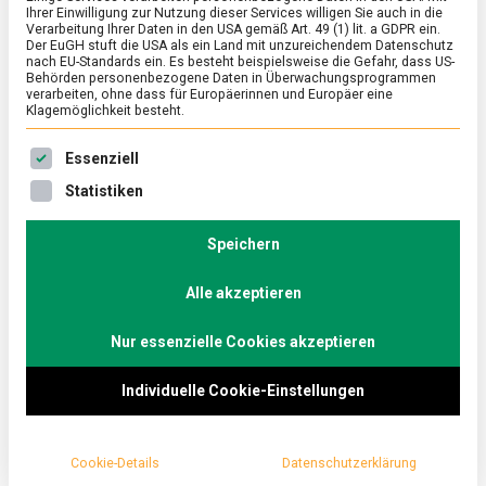
Ihrer Einwilligung zur Nutzung dieser Services willigen Sie auch in die
Mineralwasser
Verarbeitung Ihrer Daten in den USA gemäß Art. 49 (1) lit. a GDPR ein.
Der EuGH stuft die USA als ein Land mit unzureichendem Datenschutz
nach EU-Standards ein. Es besteht beispielsweise die Gefahr, dass US-
on
16. August 2024
Johannes
Comment
Behörden personenbezogene Daten in Überwachungsprogrammen
Still
verarbeiten, ohne dass für Europäerinnen und Europäer eine
oder
Klagemöglichkeit besteht.
sprudelnd
Still oder sprudelnd bleibt erstmal eine
–
Es folgt eine Liste der Service-Gruppen, für die eine Ein
Essenziell
Geschmacksfrage, über die man nicht streitet.
Mineralwa
Statistiken
Jetzt im Sommer ist Mineralwasser die erste
Wahl gegen Hitze. Lebensmittelmagazin.de ist an
Speichern
den Rand der Eifel zu Brohler gefahren.
Alle akzeptieren
Das Zischen und die feuchte Brise – schon das
Öffnen einer Mineralwasserflasche verspricht bereits
Nur essenzielle Cookies akzeptieren
Erfrischung. In Deutschland gibt es rund 500
Individuelle Cookie-Einstellungen
Mineralwasserquellen, jede mit einer einzigartigen
natürlichen Zusammensetzung von Mineralstoffen
und Spurenelementen.
Cookie-Details
Datenschutzerklärung