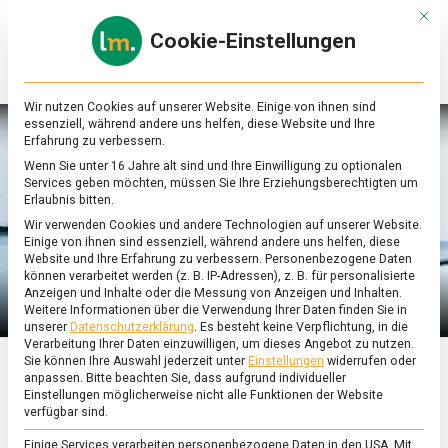
Skip
Mit d
to
Cookie-Einstellungen
content
lebensmittel
Das
Online-
Magazin
Wir nutzen Cookies auf unserer Website. Einige von ihnen sind
zu
essenziell, während andere uns helfen, diese Website und Ihre
Lebensmitteln
Erfahrung zu verbessern.
&
Wenn Sie unter 16 Jahre alt sind und Ihre Einwilligung zu optionalen
Ernährung
Services geben möchten, müssen Sie Ihre Erziehungsberechtigten um
Erlaubnis bitten.
Wir verwenden Cookies und andere Technologien auf unserer Website.
Einige von ihnen sind essenziell, während andere uns helfen, diese
Website und Ihre Erfahrung zu verbessern.
Personenbezogene Daten
können verarbeitet werden (z. B. IP-Adressen), z. B. für personalisierte
Anzeigen und Inhalte oder die Messung von Anzeigen und Inhalten.
Weitere Informationen über die Verwendung Ihrer Daten finden Sie in
unserer
Datenschutzerklärung
.
Es besteht keine Verpflichtung, in die
Verarbeitung Ihrer Daten einzuwilligen, um dieses Angebot zu nutzen.
Sie können Ihre Auswahl jederzeit unter
Einstellungen
widerrufen oder
anpassen.
Bitte beachten Sie, dass aufgrund individueller
ERNÄHRUNG & GESUNDHEIT
/
FEATURED
/
WIRTSCHAFT
Einstellungen möglicherweise nicht alle Funktionen der Website
verfügbar sind.
Still oder sprudelnd –
Einige Services verarbeiten personenbezogene Daten in den USA. Mit