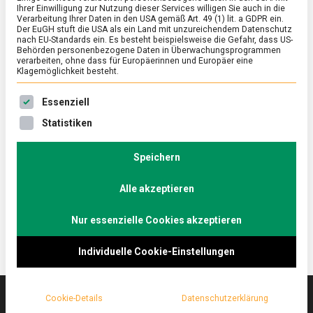
Ihrer Einwilligung zur Nutzung dieser Services willigen Sie auch in die
Verarbeitung Ihrer Daten in den USA gemäß Art. 49 (1) lit. a GDPR ein.
Der EuGH stuft die USA als ein Land mit unzureichendem Datenschutz
FEATURED
/
WISSEN
nach EU-Standards ein. Es besteht beispielsweise die Gefahr, dass US-
Osterlamm und Co. – internationale
Behörden personenbezogene Daten in Überwachungsprogrammen
verarbeiten, ohne dass für Europäerinnen und Europäer eine
Spezialitäten rund um Ostern
Klagemöglichkeit besteht.
on
8. April 2022
Johannes
Comment
Es folgt eine Liste der Service-Gruppen, für die eine Ein
Essenziell
Osterlamm
und
Ostern, das Fest der Auferstehung, ist der höchste
Statistiken
Co.
christliche Feiertag im Jahr. Weltweit feiern Christen
–
jeder Konfession dieses Fest. Zu den Traditionen
internationale
Speichern
Spezialitäten
und Gebräuchen gehören nicht nur Ostereier,
rund
Alle akzeptieren
sondern auch vielfältige Gebäcke und Speisen.
um
Ostern
Nur essenzielle Cookies akzeptieren
Individuelle Cookie-Einstellungen
Cookie-Details
Datenschutzerklärung