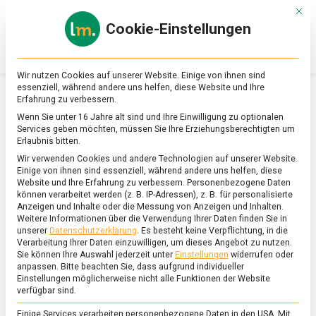
Skip
Mit d
to
Cookie-Einstellungen
content
lebensmittel
Das
Online-
Magazin
Wir nutzen Cookies auf unserer Website. Einige von ihnen sind
zu
essenziell, während andere uns helfen, diese Website und Ihre
Lebensmitteln
Erfahrung zu verbessern.
&
SCHLAGWORT:
AGNUS DEI
Wenn Sie unter 16 Jahre alt sind und Ihre Einwilligung zu optionalen
Ernährung
Services geben möchten, müssen Sie Ihre Erziehungsberechtigten um
Erlaubnis bitten.
Wir verwenden Cookies und andere Technologien auf unserer Website.
Einige von ihnen sind essenziell, während andere uns helfen, diese
Website und Ihre Erfahrung zu verbessern.
Personenbezogene Daten
können verarbeitet werden (z. B. IP-Adressen), z. B. für personalisierte
Anzeigen und Inhalte oder die Messung von Anzeigen und Inhalten.
Weitere Informationen über die Verwendung Ihrer Daten finden Sie in
unserer
Datenschutzerklärung
.
Es besteht keine Verpflichtung, in die
Verarbeitung Ihrer Daten einzuwilligen, um dieses Angebot zu nutzen.
Sie können Ihre Auswahl jederzeit unter
Einstellungen
widerrufen oder
anpassen.
Bitte beachten Sie, dass aufgrund individueller
Einstellungen möglicherweise nicht alle Funktionen der Website
verfügbar sind.
Einige Services verarbeiten personenbezogene Daten in den USA. Mit