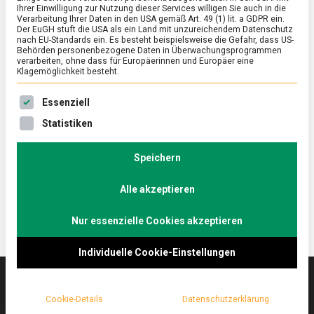
Ihrer Einwilligung zur Nutzung dieser Services willigen Sie auch in die
Verarbeitung Ihrer Daten in den USA gemäß Art. 49 (1) lit. a GDPR ein.
Der EuGH stuft die USA als ein Land mit unzureichendem Datenschutz
ERNÄHRUNG & GESUNDHEIT
/
FEATURED
nach EU-Standards ein. Es besteht beispielsweise die Gefahr, dass US-
Das blaue Wunder erleben: Blaubeeren
Behörden personenbezogene Daten in Überwachungsprogrammen
verarbeiten, ohne dass für Europäerinnen und Europäer eine
Klagemöglichkeit besteht.
on
27. August 2021
Johannes
Comment
Das
Es folgt eine Liste der Service-Gruppen, für die eine Ein
blaue
Ob im Muffin, Obstsalat oder im Gin Tonic,
Essenziell
Wunder
Blaubeeren sind nicht nur lecker und gesund, sondern
Statistiken
erleben:
machen das Essen bunter. Lebensmittelmagazin.de
Blaubeeren
hat mit dem ostwestfälischen Landwirt Winkelmann
Speichern
über die „Bickbeere“ gesprochen.
Alle akzeptieren
Nur essenzielle Cookies akzeptieren
Individuelle Cookie-Einstellungen
Cookie-Details
Datenschutzerklärung
Das
lebensmittelmagazin
(.de) ist das Online-