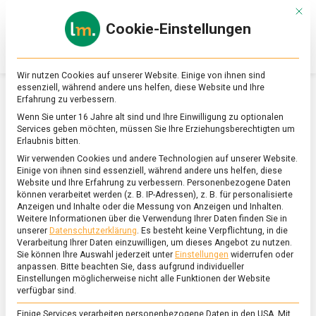
Skip
Mit d
to
Cookie-Einstellungen
content
lebensmittel
Das
Online-
Magazin
Wir nutzen Cookies auf unserer Website. Einige von ihnen sind
zu
essenziell, während andere uns helfen, diese Website und Ihre
Lebensmitteln
Erfahrung zu verbessern.
&
SCHLAGWORT:
ANTHOCYANEN
Wenn Sie unter 16 Jahre alt sind und Ihre Einwilligung zu optionalen
Ernährung
Services geben möchten, müssen Sie Ihre Erziehungsberechtigten um
Erlaubnis bitten.
Wir verwenden Cookies und andere Technologien auf unserer Website.
Einige von ihnen sind essenziell, während andere uns helfen, diese
Website und Ihre Erfahrung zu verbessern.
Personenbezogene Daten
können verarbeitet werden (z. B. IP-Adressen), z. B. für personalisierte
Anzeigen und Inhalte oder die Messung von Anzeigen und Inhalten.
Weitere Informationen über die Verwendung Ihrer Daten finden Sie in
unserer
Datenschutzerklärung
.
Es besteht keine Verpflichtung, in die
Verarbeitung Ihrer Daten einzuwilligen, um dieses Angebot zu nutzen.
Sie können Ihre Auswahl jederzeit unter
Einstellungen
widerrufen oder
anpassen.
Bitte beachten Sie, dass aufgrund individueller
Einstellungen möglicherweise nicht alle Funktionen der Website
verfügbar sind.
Einige Services verarbeiten personenbezogene Daten in den USA. Mit