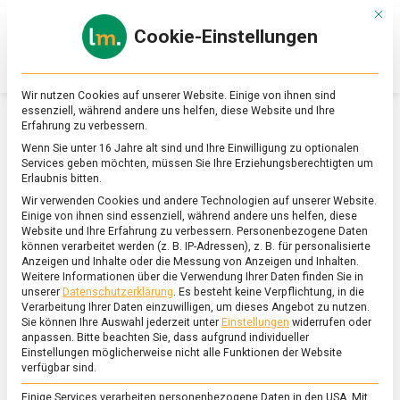
Skip
Mit d
to
Cookie-Einstellungen
content
lebensmittel
Das
Online-
Magazin
Wir nutzen Cookies auf unserer Website. Einige von ihnen sind
zu
essenziell, während andere uns helfen, diese Website und Ihre
Lebensmitteln
Erfahrung zu verbessern.
&
SCHLAGWORT:
DETOX
Wenn Sie unter 16 Jahre alt sind und Ihre Einwilligung zu optionalen
Ernährung
Services geben möchten, müssen Sie Ihre Erziehungsberechtigten um
Erlaubnis bitten.
Wir verwenden Cookies und andere Technologien auf unserer Website.
Einige von ihnen sind essenziell, während andere uns helfen, diese
Website und Ihre Erfahrung zu verbessern.
Personenbezogene Daten
können verarbeitet werden (z. B. IP-Adressen), z. B. für personalisierte
Anzeigen und Inhalte oder die Messung von Anzeigen und Inhalten.
Weitere Informationen über die Verwendung Ihrer Daten finden Sie in
unserer
Datenschutzerklärung
.
Es besteht keine Verpflichtung, in die
Verarbeitung Ihrer Daten einzuwilligen, um dieses Angebot zu nutzen.
Sie können Ihre Auswahl jederzeit unter
Einstellungen
widerrufen oder
anpassen.
Bitte beachten Sie, dass aufgrund individueller
Einstellungen möglicherweise nicht alle Funktionen der Website
verfügbar sind.
Einige Services verarbeiten personenbezogene Daten in den USA. Mit