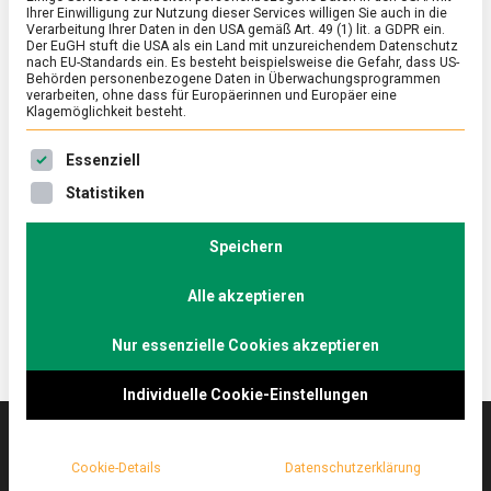
Ihrer Einwilligung zur Nutzung dieser Services willigen Sie auch in die
Verarbeitung Ihrer Daten in den USA gemäß Art. 49 (1) lit. a GDPR ein.
Der EuGH stuft die USA als ein Land mit unzureichendem Datenschutz
ERNÄHRUNG & GESUNDHEIT
/
FEATURED
/
WISSEN
nach EU-Standards ein. Es besteht beispielsweise die Gefahr, dass US-
40 Tage ohne: die christliche Fastenzeit
Behörden personenbezogene Daten in Überwachungsprogrammen
verarbeiten, ohne dass für Europäerinnen und Europäer eine
Klagemöglichkeit besteht.
on
4. März 2022
Johannes
Comment
40
Es folgt eine Liste der Service-Gruppen, für die eine Ein
Tage
Für Christen hat am Aschermittwoch die Fastenzeit,
Essenziell
ohne:
die bis Ostern dauert, begonnen. Was steckt hinter
Statistiken
die
Diät und Detox im religiösen Kontext?
christliche
Fastenzeit
Lebensmittelmagazin.de macht sich auf zum
Speichern
Kirchgang.
Alle akzeptieren
Nur essenzielle Cookies akzeptieren
Individuelle Cookie-Einstellungen
Cookie-Details
Datenschutzerklärung
Das
lebensmittelmagazin
(.de) ist das Online-