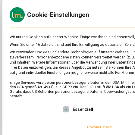
Skip
to
ERNÄH
Cookie-Einstellungen
content
lebens
Das
Online-
Magazin
zu
Wir nutzen Cookies auf unserer Website. Einige von ihnen sind essenziell
Lebensmitteln
Wenn Sie unter 16 Jahre alt sind und Ihre Einwilligung zu optionalen Ser
&
SCHLAGWORT:
EIS
Wir verwenden Cookies und andere Technologien auf unserer Website. Eini
Ernährung
zu verbessern.
Personenbezogene Daten können verarbeitet werden (z. B. 
und Inhalten.
Weitere Informationen über die Verwendung Ihrer Daten finde
Ihrer Daten einzuwilligen, um dieses Angebot zu nutzen.
Sie können Ihre A
aufgrund individueller Einstellungen möglicherweise nicht alle Funktionen
Einige Services verarbeiten personenbezogene Daten in den USA. Mit Ihrer E
den USA gemäß Art. 49 (1) lit. a GDPR ein. Der EuGH stuft die USA als ei
Gefahr, dass US-Behörden personenbezogene Daten in Überwachungsprog
besteht.
Es folgt eine Liste der Service-Gruppen, für die eine Ei
Essenziell
Cookie-Details