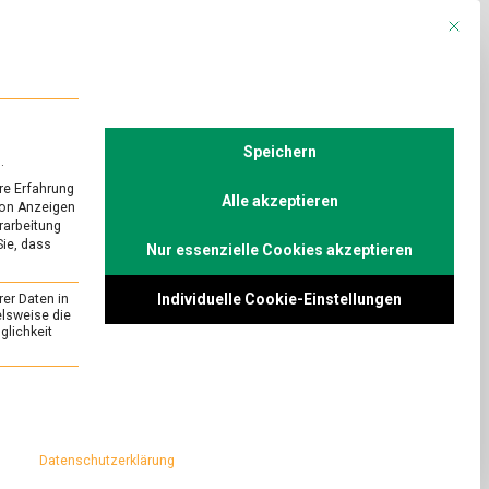
Mit die
R
POLITIK
TV
Speichern
.
re Erfahrung
Alle akzeptieren
von Anzeigen
erarbeitung
Sie, dass
Nur essenzielle Cookies akzeptieren
URED
eam week in der
Individuelle Cookie-Einstellungen
rer Daten in
elsweise die
lichkeit
on
Comment
Eis,
Eis
äsentiert die
essenziell und kann nicht abgewählt werden.
Baby
ostige Genüsse.
–
 sich
Icecream
Datenschutzerklärung
week
in