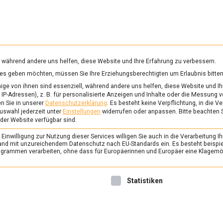
RUNG & GESUNDHEIT
WISSEN
WIRTSCHAFT
KULTU
mittelmagazin
, während andere uns helfen, diese Website und Ihre Erfahrung zu verbessern.
vices geben möchten, müssen Sie Ihre Erziehungsberechtigten um Erlaubnis bitten
DIELE
ge von ihnen sind essenziell, während andere uns helfen, diese Website und Ih
IP-Adressen), z. B. für personalisierte Anzeigen und Inhalte oder die Messung 
n Sie in unserer
Datenschutzerklärung
.
Es besteht keine Verpflichtung, in die V
uswahl jederzeit unter
Einstellungen
widerrufen oder anpassen.
Bitte beachten 
ERNÄHRUNG & GESUNDHEIT
/
FEAT
 der Website verfügbar sind.
Eis, Eis Baby – Icecr
inwilligung zur Nutzung dieser Services willigen Sie auch in die Verarbeitung Ih
Hauptstadt
n Land mit unzureichendem Datenschutz nach EU-Standards ein. Es besteht beispi
rammen verarbeiten, ohne dass für Europäerinnen und Europäer eine Klagemög
11. Mai 2021
Johannes
Zum Auftakt der Eissaison pr
nwilligung erteilt werden kann. Die erste Service-Gruppe ist 
Statistiken
Hauptstadt mannigfaltige fr
Lebensmittelmagazin.de hat
durchgeschleckt.