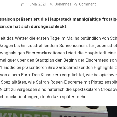
on
11. Mai 2021
Johannes
Comment
Eis,
Eis
Baby
ssaison präsentiert die Hauptstadt mannigfaltige frosti
–
Icecream
in.de hat sich durchgeschleckt.
week
in
der
elt das Wetter die ersten Tage im Mai halbstündlich von Sch
Hauptstadt
kregen bis hin zu strahlendem Sonnenschein, für jeden ist 
e waghalsigen Eiscremekreationen feiert die Hauptstadt eine
nmal quer über den Stadtplan den Beginn der Eiscremesaison
31 Eisdielen präsentieren ihre zartschmelzenden Highlights
von einem Euro: Den Klassikern verpflichtet, wie beispielsw
Spezialitäten, wie Safran-Rosen-Eiscreme mit Pistaziensplitt
 Nicht zu vergessen sind natürlich die spektakulären Crosso
schmacksrichtungen, doch dazu später mehr.