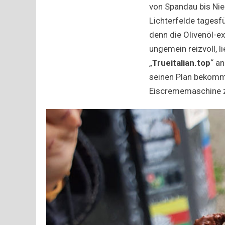
von Spandau bis Nie
Lichterfelde tagesf
denn die Olivenöl-e
ungemein reizvoll, 
„
Trueitalian.top
“ a
seinen Plan bekomm
Eiscrememaschine 