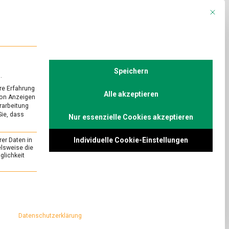
Mit die
R
POLITIK
TV
Speichern
.
re Erfahrung
Alle akzeptieren
von Anzeigen
erarbeitung
Sie, dass
Nur essenzielle Cookies akzeptieren
Individuelle Cookie-Einstellungen
rer Daten in
elsweise die
lichkeit
essenziell und kann nicht abgewählt werden.
Datenschutzerklärung