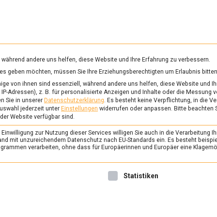
RUNG & GESUNDHEIT
WISSEN
WIRTSCHAFT
KULTU
mittelmagazin
, während andere uns helfen, diese Website und Ihre Erfahrung zu verbessern.
vices geben möchten, müssen Sie Ihre Erziehungsberechtigten um Erlaubnis bitten
ge von ihnen sind essenziell, während andere uns helfen, diese Website und Ih
IP-Adressen), z. B. für personalisierte Anzeigen und Inhalte oder die Messung 
n Sie in unserer
Datenschutzerklärung
.
Es besteht keine Verpflichtung, in die V
uswahl jederzeit unter
Einstellungen
widerrufen oder anpassen.
Bitte beachten 
 der Website verfügbar sind.
inwilligung zur Nutzung dieser Services willigen Sie auch in die Verarbeitung Ih
n Land mit unzureichendem Datenschutz nach EU-Standards ein. Es besteht beispi
rammen verarbeiten, ohne dass für Europäerinnen und Europäer eine Klagemög
nwilligung erteilt werden kann. Die erste Service-Gruppe ist 
Statistiken