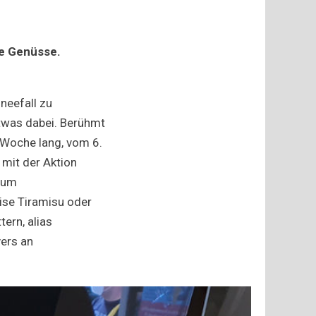
ge Genüsse.
neefall zu
etwas dabei. Berühmt
 Woche lang, vom 6.
 mit der Aktion
 zum
eise Tiramisu oder
ern, alias
vers an