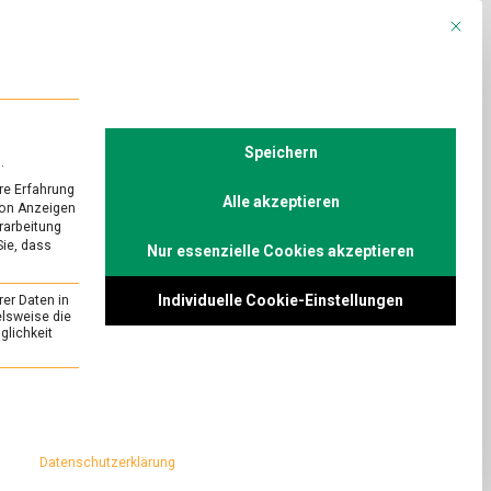
Mit die
R
POLITIK
TV
Speichern
.
re Erfahrung
Alle akzeptieren
von Anzeigen
erarbeitung
Sie, dass
Nur essenzielle Cookies akzeptieren
die Wirtschaft
Individuelle Cookie-Einstellungen
rer Daten in
chael Hüther im
elsweise die
lichkeit
ur
on
Comment
essenziell und kann nicht abgewählt werden.
Warum
ist
ktor des Instituts
die
richt über die
EU
Datenschutzerklärung
Mitgliedschaft für
für