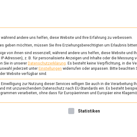
RUNG & GESUNDHEIT
WISSEN
WIRTSCHAFT
KULTU
mittelmagazin
, während andere uns helfen, diese Website und Ihre Erfahrung zu verbessern.
vices geben möchten, müssen Sie Ihre Erziehungsberechtigten um Erlaubnis bitten
PORT
ge von ihnen sind essenziell, während andere uns helfen, diese Website und Ih
IP-Adressen), z. B. für personalisierte Anzeigen und Inhalte oder die Messung 
n Sie in unserer
Datenschutzerklärung
.
Es besteht keine Verpflichtung, in die V
uswahl jederzeit unter
Einstellungen
widerrufen oder anpassen.
Bitte beachten 
POLITIK
/
TV
 der Website verfügbar sind.
Warum ist die EU für 
inwilligung zur Nutzung dieser Services willigen Sie auch in die Verarbeitung Ih
wichtig? Prof. Dr. Mi
n Land mit unzureichendem Datenschutz nach EU-Standards ein. Es besteht beispi
rammen verarbeiten, ohne dass für Europäerinnen und Europäer eine Klagemög
Küchenkabinett on To
29. April 2024
redaktion
nwilligung erteilt werden kann. Die erste Service-Gruppe ist 
Statistiken
Prof. Dr. Michael Hüther, Dire
der deutschen Wirtschaft, sp
vielfältigen Vorteile der EU-