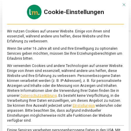
Skip
Mit d
to
Cookie-Einstellungen
content
lebensmittel
Das
Online-
Magazin
Wir nutzen Cookies auf unserer Website. Einige von ihnen sind
zu
essenziell, während andere uns helfen, diese Website und Ihre
Lebensmitteln
Erfahrung zu verbessern.
&
SCHLAGWORT:
FUSSBALL
Wenn Sie unter 16 Jahre alt sind und Ihre Einwilligung zu optionalen
Ernährung
Services geben möchten, müssen Sie Ihre Erziehungsberechtigten um
Erlaubnis bitten.
Wir verwenden Cookies und andere Technologien auf unserer Website.
Einige von ihnen sind essenziell, während andere uns helfen, diese
Website und Ihre Erfahrung zu verbessern.
Personenbezogene Daten
können verarbeitet werden (z. B. IP-Adressen), z. B. für personalisierte
Anzeigen und Inhalte oder die Messung von Anzeigen und Inhalten.
Weitere Informationen über die Verwendung Ihrer Daten finden Sie in
unserer
Datenschutzerklärung
.
Es besteht keine Verpflichtung, in die
Verarbeitung Ihrer Daten einzuwilligen, um dieses Angebot zu nutzen.
Sie können Ihre Auswahl jederzeit unter
Einstellungen
widerrufen oder
anpassen.
Bitte beachten Sie, dass aufgrund individueller
Einstellungen möglicherweise nicht alle Funktionen der Website
verfügbar sind.
Einige Services verarbeiten personenbezogene Daten in den USA. Mit