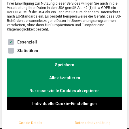
Ihrer Einwilligung zur Nutzung dieser Services willigen Sie auch in die
Verarbeitung Ihrer Daten in den USA gemäß Art. 49 (1) lit. a GDPR ein.
Der EuGH stuft die USA als ein Land mit unzureichendem Datenschutz
ERNÄHRUNG & GESUNDHEIT
/
KULTUR
nach EU-Standards ein. Es besteht beispielsweise die Gefahr, dass US-
„Ich habe fertig” – Die Ernährung der
Behörden personenbezogene Daten in Überwachungsprogrammen
verarbeiten, ohne dass für Europäerinnen und Europäer eine
Fußballspieler
Klagemöglichkeit besteht.
on
21. Juni 2024
Johannes
Comment
Es folgt eine Liste der Service-Gruppen, für die eine Ein
Essenziell
„Ich
habe
Die deutsche Fußball-Nationalmannschaft steht
Statistiken
fertig” –
sicher im Achtelfinale der Europameisterschaft.
Die
Voraussetzung für gute Leistungen ist die richtige
Ernährung
Speichern
der
Ernährung und Energie. Aber wie ernährt sich ein
Fußballspieler
Alle akzeptieren
Fußballspieler, vor allem während eines solchen
Turniers? Lebensmittelmagazin.de interviewt einen
Nur essenzielle Cookies akzeptieren
Koch mit besten DFB-Erfahrungen.
Individuelle Cookie-Einstellungen
Cookie-Details
Datenschutzerklärung