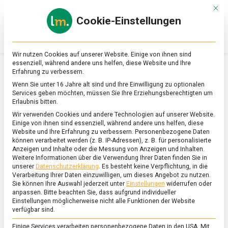
Skip
Mit d
to
Cookie-Einstellungen
content
lebensmittel
Das
Online-
Magazin
Wir nutzen Cookies auf unserer Website. Einige von ihnen sind
zu
essenziell, während andere uns helfen, diese Website und Ihre
Lebensmitteln
Erfahrung zu verbessern.
&
SCHLAGWORT:
GASTGEWERBE
Wenn Sie unter 16 Jahre alt sind und Ihre Einwilligung zu optionalen
Ernährung
Services geben möchten, müssen Sie Ihre Erziehungsberechtigten um
Erlaubnis bitten.
Wir verwenden Cookies und andere Technologien auf unserer Website.
Einige von ihnen sind essenziell, während andere uns helfen, diese
Website und Ihre Erfahrung zu verbessern.
Personenbezogene Daten
können verarbeitet werden (z. B. IP-Adressen), z. B. für personalisierte
Anzeigen und Inhalte oder die Messung von Anzeigen und Inhalten.
Weitere Informationen über die Verwendung Ihrer Daten finden Sie in
unserer
Datenschutzerklärung
.
Es besteht keine Verpflichtung, in die
Verarbeitung Ihrer Daten einzuwilligen, um dieses Angebot zu nutzen.
Sie können Ihre Auswahl jederzeit unter
Einstellungen
widerrufen oder
anpassen.
Bitte beachten Sie, dass aufgrund individueller
Einstellungen möglicherweise nicht alle Funktionen der Website
verfügbar sind.
Einige Services verarbeiten personenbezogene Daten in den USA. Mit