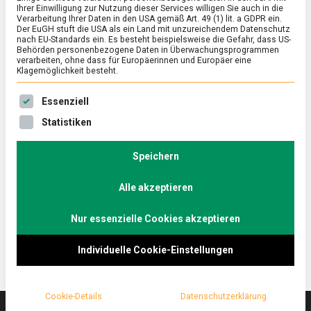
Ihrer Einwilligung zur Nutzung dieser Services willigen Sie auch in die
Verarbeitung Ihrer Daten in den USA gemäß Art. 49 (1) lit. a GDPR ein.
Der EuGH stuft die USA als ein Land mit unzureichendem Datenschutz
FEATURED
/
WIRTSCHAFT
nach EU-Standards ein. Es besteht beispielsweise die Gefahr, dass US-
Gastgewerbe in Corona-Zeiten: Mehr
Behörden personenbezogene Daten in Überwachungsprogrammen
verarbeiten, ohne dass für Europäerinnen und Europäer eine
als nur ein Tisch oder Bett frei
Klagemöglichkeit besteht.
on
7. April 2020
Johannes
Comment
Es folgt eine Liste der Service-Gruppen, für die eine Ein
Essenziell
Gastgewerbe
in
Fast 100 Prozent Ausfall an Einnahmen bei
Statistiken
Corona-
weiterlaufenden Kosten – die Maßnahmen zur
Zeiten:
Eindämmung der Corona-Pandemie treffen nicht
Mehr
Speichern
als
viele Branchen so hart wie die Gastronomie und das
nur
Alle akzeptieren
weitere Hotel- und Gastgewerbe. Wie die Situation
ein
Tisch
einer Betroffenen aussieht.
oder
Nur essenzielle Cookies akzeptieren
Bett
frei
Individuelle Cookie-Einstellungen
Cookie-Details
Datenschutzerklärung