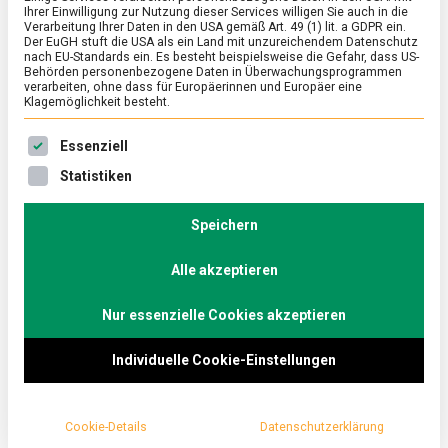
Ihrer Einwilligung zur Nutzung dieser Services willigen Sie auch in die
Verarbeitung Ihrer Daten in den USA gemäß Art. 49 (1) lit. a GDPR ein.
Der EuGH stuft die USA als ein Land mit unzureichendem Datenschutz
POLITIK
/
TV
nach EU-Standards ein. Es besteht beispielsweise die Gefahr, dass US-
Wir brauchen eine enge Beziehung
Behörden personenbezogene Daten in Überwachungsprogrammen
verarbeiten, ohne dass für Europäerinnen und Europäer eine
zwischen Großbritannien und
Klagemöglichkeit besteht.
Deutschland – Greg Hands im
Es folgt eine Liste der Service-Gruppen, für die eine Ein
Essenziell
Küchenkabinett on Tour
Statistiken
on
24. April 2024
redaktion
Comment
Wir
brauchen
Speichern
Der britische Handelsminister Greg Hands spricht im
eine
Küchenkabinett on Tour u. a. über die deutsch-
enge
Alle akzeptieren
britischen Beziehungen nach dem Brexit, das
Beziehung
zwischen
britische Mehrheitswahlrecht und die zahlreichen
Großbritannien
Nur essenzielle Cookies akzeptieren
internationalen Handelsabkommen seit dem Austritt
und
Deutschland
Großbritanniens aus der EU.
Individuelle Cookie-Einstellungen
–
Greg
Hands
im
Cookie-Details
Datenschutzerklärung
Küchenkabinett