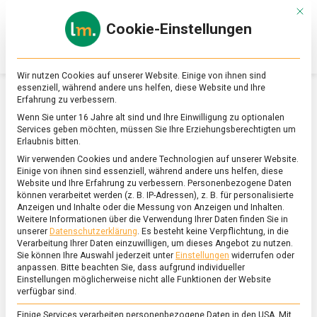
Skip
Mit d
to
Cookie-Einstellungen
content
lebensmittel
Das
Online-
Magazin
Wir nutzen Cookies auf unserer Website. Einige von ihnen sind
zu
essenziell, während andere uns helfen, diese Website und Ihre
Lebensmitteln
Erfahrung zu verbessern.
&
SCHLAGWORT:
GROSSBRITANNIEN
Wenn Sie unter 16 Jahre alt sind und Ihre Einwilligung zu optionalen
Ernährung
Services geben möchten, müssen Sie Ihre Erziehungsberechtigten um
Erlaubnis bitten.
Wir verwenden Cookies und andere Technologien auf unserer Website.
Einige von ihnen sind essenziell, während andere uns helfen, diese
Website und Ihre Erfahrung zu verbessern.
Personenbezogene Daten
können verarbeitet werden (z. B. IP-Adressen), z. B. für personalisierte
Anzeigen und Inhalte oder die Messung von Anzeigen und Inhalten.
Weitere Informationen über die Verwendung Ihrer Daten finden Sie in
unserer
Datenschutzerklärung
.
Es besteht keine Verpflichtung, in die
Verarbeitung Ihrer Daten einzuwilligen, um dieses Angebot zu nutzen.
Sie können Ihre Auswahl jederzeit unter
Einstellungen
widerrufen oder
anpassen.
Bitte beachten Sie, dass aufgrund individueller
Einstellungen möglicherweise nicht alle Funktionen der Website
verfügbar sind.
Einige Services verarbeiten personenbezogene Daten in den USA. Mit