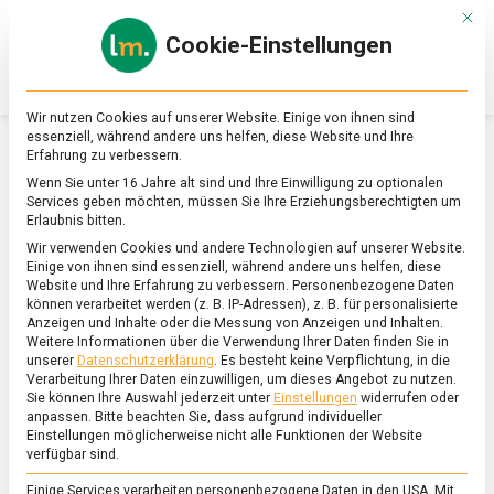
Skip
Mit d
to
Cookie-Einstellungen
content
lebensmittel
Das
Online-
Magazin
Wir nutzen Cookies auf unserer Website. Einige von ihnen sind
zu
essenziell, während andere uns helfen, diese Website und Ihre
Lebensmitteln
Erfahrung zu verbessern.
&
SCHLAGWORT:
GRÜNE EUROPAABGEORDNETE
Wenn Sie unter 16 Jahre alt sind und Ihre Einwilligung zu optionalen
Ernährung
Services geben möchten, müssen Sie Ihre Erziehungsberechtigten um
Erlaubnis bitten.
Wir verwenden Cookies und andere Technologien auf unserer Website.
Einige von ihnen sind essenziell, während andere uns helfen, diese
Website und Ihre Erfahrung zu verbessern.
Personenbezogene Daten
können verarbeitet werden (z. B. IP-Adressen), z. B. für personalisierte
Anzeigen und Inhalte oder die Messung von Anzeigen und Inhalten.
Weitere Informationen über die Verwendung Ihrer Daten finden Sie in
unserer
Datenschutzerklärung
.
Es besteht keine Verpflichtung, in die
Verarbeitung Ihrer Daten einzuwilligen, um dieses Angebot zu nutzen.
Sie können Ihre Auswahl jederzeit unter
Einstellungen
widerrufen oder
anpassen.
Bitte beachten Sie, dass aufgrund individueller
Einstellungen möglicherweise nicht alle Funktionen der Website
verfügbar sind.
Einige Services verarbeiten personenbezogene Daten in den USA. Mit