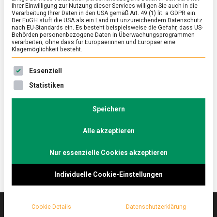
Ihrer Einwilligung zur Nutzung dieser Services willigen Sie auch in die
Verarbeitung Ihrer Daten in den USA gemäß Art. 49 (1) lit. a GDPR ein.
Der EuGH stuft die USA als ein Land mit unzureichendem Datenschutz
POLITIK
/
TV
nach EU-Standards ein. Es besteht beispielsweise die Gefahr, dass US-
Die Gemeinsame Agrarpolitik (GAP) ist
Behörden personenbezogene Daten in Überwachungsprogrammen
verarbeiten, ohne dass für Europäerinnen und Europäer eine
ein Monstrum – Sarah Wiener im
Klagemöglichkeit besteht.
Küchenkabinett
Es folgt eine Liste der Service-Gruppen, für die eine Ein
Essenziell
on
7. Dezember 2022
redaktion
Comment
Statistiken
Die
Gemeinsame
Die Köchin und grüne Europaabgeordnete Sarah
Agrarpolitik
Speichern
Wiener unterhält sich in Straßburg mit Christoph
(GAP)
Minhoff über ihren Quereinstieg in die Politik und die
ist
ein
Alle akzeptieren
an sie gerichteten Erwartungen.
Monstrum
–
Nur essenzielle Cookies akzeptieren
Sarah
Wiener
im
Individuelle Cookie-Einstellungen
Küchenkabinett
Cookie-Details
Datenschutzerklärung