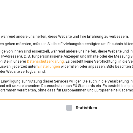
RUNG & GESUNDHEIT
WISSEN
WIRTSCHAFT
KULTU
mittelmagazin
, während andere uns helfen, diese Website und Ihre Erfahrung zu verbessern.
vices geben möchten, müssen Sie Ihre Erziehungsberechtigten um Erlaubnis bitten
FFEE-ROBOTER
ge von ihnen sind essenziell, während andere uns helfen, diese Website und Ih
IP-Adressen), z. B. für personalisierte Anzeigen und Inhalte oder die Messung 
n Sie in unserer
Datenschutzerklärung
.
Es besteht keine Verpflichtung, in die V
uswahl jederzeit unter
Einstellungen
widerrufen oder anpassen.
Bitte beachten 
ERNÄHRUNG & GESUNDHEIT
/
FEAT
 der Website verfügbar sind.
Invasion der Roboter 
inwilligung zur Nutzung dieser Services willigen Sie auch in die Verarbeitung Ih
Internorga 2023
n Land mit unzureichendem Datenschutz nach EU-Standards ein. Es besteht beispi
rammen verarbeiten, ohne dass für Europäerinnen und Europäer eine Klagemög
17. März 2023
Johannes
Die Internationale Fachmes
nwilligung erteilt werden kann. Die erste Service-Gruppe ist 
Statistiken
und Hotellerie Internorga ö
vergangenen Wochenende ih
internationalen Publikum wu