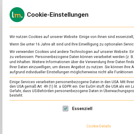
Skip
to
ERNÄH
Cookie-Einstellungen
content
lebens
Das
Online-
Magazin
zu
Wir nutzen Cookies auf unserer Website. Einige von ihnen sind essenziell
Lebensmitteln
Wenn Sie unter 16 Jahre alt sind und Ihre Einwilligung zu optionalen Ser
&
SCHLAGWORT:
KA
Wir verwenden Cookies und andere Technologien auf unserer Website. Eini
Ernährung
zu verbessern.
Personenbezogene Daten können verarbeitet werden (z. B. 
und Inhalten.
Weitere Informationen über die Verwendung Ihrer Daten finde
Ihrer Daten einzuwilligen, um dieses Angebot zu nutzen.
Sie können Ihre A
aufgrund individueller Einstellungen möglicherweise nicht alle Funktionen
Einige Services verarbeiten personenbezogene Daten in den USA. Mit Ihrer E
den USA gemäß Art. 49 (1) lit. a GDPR ein. Der EuGH stuft die USA als ei
Gefahr, dass US-Behörden personenbezogene Daten in Überwachungsprog
besteht.
Es folgt eine Liste der Service-Gruppen, für die eine Ei
Essenziell
Cookie-Details