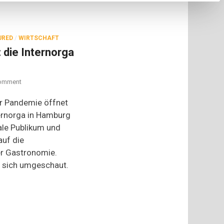
URED
/
WIRTSCHAFT
: die Internorga
on
omment
Zurück
in
er Pandemie öffnet
die
ernorga in Hamburg
Zukunft:
nale Publikum und
die
Internorga
auf die
in
r Gastronomie.
Hamburg
 sich umgeschaut.