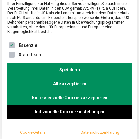
Ihrer Einwilligung zur Nutzung dieser Services willigen Sie auch in die
Verarbeitung Ihrer Daten in den USA gemäß Art. 49 (1) lit. a GDPR ein.
Der EuGH stuft die USA als ein Land mit unzureichendem Datenschutz
FEATURED
/
POLITIK
nach EU-Standards ein. Es besteht beispielsweise die Gefahr, dass US-
Lebensmittel für Afghanistan: das
Behörden personenbezogene Daten in Überwachungsprogrammen
verarbeiten, ohne dass für Europäerinnen und Europäer eine
World Food Programme
Klagemöglichkeit besteht.
on
10. September 2021
Johannes
Comment
Es folgt eine Liste der Service-Gruppen, für die eine Ein
Essenziell
Lebensmittel
für
Mit dem Abzug der NATO-Truppen und dem
Statistiken
Afghanistan:
Wiedererstarken der Taliban-Gruppe wird die
das
Weltgemeinschaft gerade Zeuge der humanitären
World
Speichern
Food
Katastrophe bei der afghanischen Bevölkerung.
Programme
Alle akzeptieren
Lebensmittelmagazin.de hat mit dem
Pressesprecher des Welternährungsprogramms der
Nur essenzielle Cookies akzeptieren
Vereinten Nationen (WFP) gesprochen, um zu
erfahren wie Hilfsgüter und Nahrungsmittel zu den
Individuelle Cookie-Einstellungen
Hungerleidenden gelangen.
Cookie-Details
Datenschutzerklärung