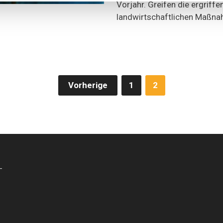
Vorjahr. Greifen die ergriffe
landwirtschaftlichen Maßn
merierung
Vorherige
1
2
-