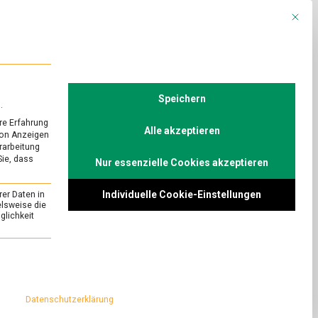
Mit die
R
POLITIK
TV
Speichern
.
re Erfahrung
Alle akzeptieren
von Anzeigen
erarbeitung
Sie, dass
Nur essenzielle Cookies akzeptieren
artoffelernte
Individuelle Cookie-Einstellungen
rer Daten in
elsweise die
lichkeit
on
Comment
Sorgenvolle
Knolle:
elernte 2018
essenziell und kann nicht abgewählt werden.
Kartoffelernte
rarbeiter die
2019
voller Spannung. Der
bleibt
Datenschutzerklärung
spannend
ocken wie im