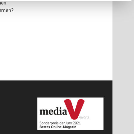
nen
ahmen?