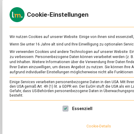
Skip
to
ERNÄH
Cookie-Einstellungen
content
lebens
Das
Online-
Magazin
zu
Wir nutzen Cookies auf unserer Website. Einige von ihnen sind essenziell
Lebensmitteln
Wenn Sie unter 16 Jahre alt sind und Ihre Einwilligung zu optionalen Ser
&
SCHLAGWORT:
KL
Wir verwenden Cookies und andere Technologien auf unserer Website. Eini
Ernährung
zu verbessern.
Personenbezogene Daten können verarbeitet werden (z. B. 
und Inhalten.
Weitere Informationen über die Verwendung Ihrer Daten finde
Ihrer Daten einzuwilligen, um dieses Angebot zu nutzen.
Sie können Ihre A
aufgrund individueller Einstellungen möglicherweise nicht alle Funktionen
Einige Services verarbeiten personenbezogene Daten in den USA. Mit Ihrer E
den USA gemäß Art. 49 (1) lit. a GDPR ein. Der EuGH stuft die USA als ei
Gefahr, dass US-Behörden personenbezogene Daten in Überwachungsprog
besteht.
Es folgt eine Liste der Service-Gruppen, für die eine Ei
Essenziell
Cookie-Details