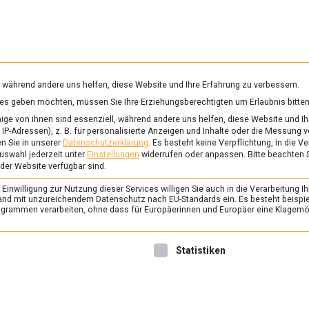
RUNG & GESUNDHEIT
WISSEN
WIRTSCHAFT
KULTU
mittelmagazin
, während andere uns helfen, diese Website und Ihre Erfahrung zu verbessern.
vices geben möchten, müssen Sie Ihre Erziehungsberechtigten um Erlaubnis bitten
IMAWANDEL
ge von ihnen sind essenziell, während andere uns helfen, diese Website und Ih
IP-Adressen), z. B. für personalisierte Anzeigen und Inhalte oder die Messung 
n Sie in unserer
Datenschutzerklärung
.
Es besteht keine Verpflichtung, in die V
uswahl jederzeit unter
Einstellungen
widerrufen oder anpassen.
Bitte beachten 
WIRTSCHAFT
 der Website verfügbar sind.
Sorgenvolle Knolle: K
inwilligung zur Nutzung dieser Services willigen Sie auch in die Verarbeitung Ih
2019 bleibt spannend
n Land mit unzureichendem Datenschutz nach EU-Standards ein. Es besteht beispi
rammen verarbeiten, ohne dass für Europäerinnen und Europäer eine Klagemög
3. September 2019
Johannes
Nach der schlechten Kartoff
nwilligung erteilt werden kann. Die erste Service-Gruppe ist 
Statistiken
beginnen die Anbauer und Ve
diesjährige Kartoffelsaison 
Sommer 2019 war ähnlich tr