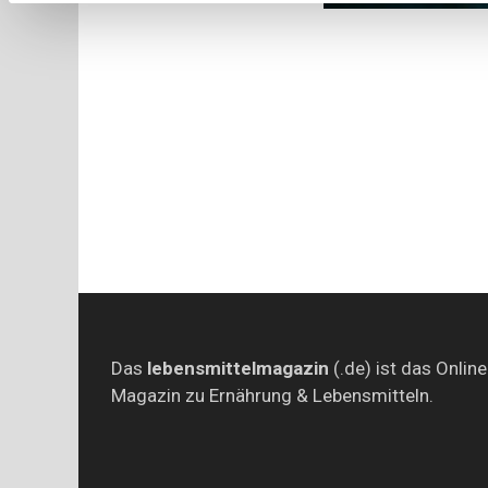
Seitennum
der
Beiträge
Das
lebensmittelmagazin
(.de) ist das Online
Magazin zu Ernährung & Lebensmitteln.