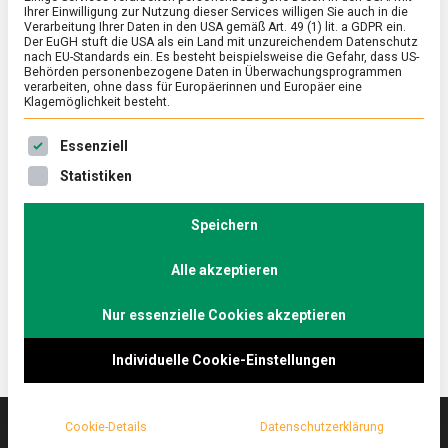
Ihrer Einwilligung zur Nutzung dieser Services willigen Sie auch in die
Verarbeitung Ihrer Daten in den USA gemäß Art. 49 (1) lit. a GDPR ein.
Der EuGH stuft die USA als ein Land mit unzureichendem Datenschutz
POLITIK
/
TV
nach EU-Standards ein. Es besteht beispielsweise die Gefahr, dass US-
Warum ist die EU für die Wirtschaft
Behörden personenbezogene Daten in Überwachungsprogrammen
verarbeiten, ohne dass für Europäerinnen und Europäer eine
wichtig? Prof. Dr. Michael Hüther im
Klagemöglichkeit besteht.
Küchenkabinett on Tour
Es folgt eine Liste der Service-Gruppen, für die eine Ein
Essenziell
on
29. April 2024
redaktion
Comment
Statistiken
Warum
ist
Prof. Dr. Michael Hüther, Direktor des Instituts der
die
Speichern
deutschen Wirtschaft, spricht über die vielfältigen
EU
Vorteile der EU-Mitgliedschaft für die Menschen in
für
die
Alle akzeptieren
Deutschland und Europa.
Wirtschaft
wichtig?
Nur essenzielle Cookies akzeptieren
Prof.
Dr.
Michael
Individuelle Cookie-Einstellungen
Hüther
im
Küchenkabinett
Cookie-Details
Datenschutzerklärung
on
Tour