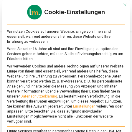
Skip
Mit d
to
Cookie-Einstellungen
content
lebensmittel
Das
Online-
Magazin
Wir nutzen Cookies auf unserer Website. Einige von ihnen sind
zu
essenziell, während andere uns helfen, diese Website und Ihre
Lebensmitteln
Erfahrung zu verbessern.
&
SCHLAGWORT:
KONJUNKTUR
Wenn Sie unter 16 Jahre alt sind und Ihre Einwilligung zu optionalen
Ernährung
Services geben möchten, müssen Sie Ihre Erziehungsberechtigten um
Erlaubnis bitten.
Wir verwenden Cookies und andere Technologien auf unserer Website.
Einige von ihnen sind essenziell, während andere uns helfen, diese
Website und Ihre Erfahrung zu verbessern.
Personenbezogene Daten
können verarbeitet werden (z. B. IP-Adressen), z. B. für personalisierte
Anzeigen und Inhalte oder die Messung von Anzeigen und Inhalten.
Weitere Informationen über die Verwendung Ihrer Daten finden Sie in
unserer
Datenschutzerklärung
.
Es besteht keine Verpflichtung, in die
Verarbeitung Ihrer Daten einzuwilligen, um dieses Angebot zu nutzen.
Sie können Ihre Auswahl jederzeit unter
Einstellungen
widerrufen oder
anpassen.
Bitte beachten Sie, dass aufgrund individueller
Einstellungen möglicherweise nicht alle Funktionen der Website
verfügbar sind.
Einige Services verarbeiten personenbezogene Daten in den USA. Mit