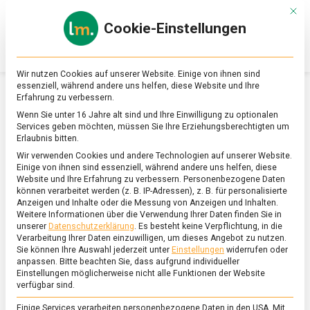
Skip
Mit d
to
Cookie-Einstellungen
content
lebensmittel
Das
Online-
Magazin
Wir nutzen Cookies auf unserer Website. Einige von ihnen sind
zu
essenziell, während andere uns helfen, diese Website und Ihre
Lebensmitteln
Erfahrung zu verbessern.
&
SCHLAGWORT:
LEBENSMITTELAMPEL
Wenn Sie unter 16 Jahre alt sind und Ihre Einwilligung zu optionalen
Ernährung
Services geben möchten, müssen Sie Ihre Erziehungsberechtigten um
Erlaubnis bitten.
Wir verwenden Cookies und andere Technologien auf unserer Website.
Einige von ihnen sind essenziell, während andere uns helfen, diese
Website und Ihre Erfahrung zu verbessern.
Personenbezogene Daten
können verarbeitet werden (z. B. IP-Adressen), z. B. für personalisierte
Anzeigen und Inhalte oder die Messung von Anzeigen und Inhalten.
Weitere Informationen über die Verwendung Ihrer Daten finden Sie in
unserer
Datenschutzerklärung
.
Es besteht keine Verpflichtung, in die
Verarbeitung Ihrer Daten einzuwilligen, um dieses Angebot zu nutzen.
Sie können Ihre Auswahl jederzeit unter
Einstellungen
widerrufen oder
anpassen.
Bitte beachten Sie, dass aufgrund individueller
Einstellungen möglicherweise nicht alle Funktionen der Website
verfügbar sind.
Einige Services verarbeiten personenbezogene Daten in den USA. Mit