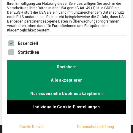
Ihrer Einwilligung zur Nutzung dieser Services willigen Sie auch in die
Verarbeitung Ihrer Daten in den USA gemäß Art. 49 (1) lit. a GDPR ein.
Der EuGH stuft die USA als ein Land mit unzureichendem Datenschutz
POLITIK
/
WIRTSCHAFT
/
WISSEN
nach EU-Standards ein. Es besteht beispielsweise die Gefahr, dass US-
Ampel, Torten, Waben: Modelle für eine
Behörden personenbezogene Daten in Überwachungsprogrammen
verarbeiten, ohne dass für Europäerinnen und Europäer eine
Nährwertkennzeichnung vorne auf
Klagemöglichkeit besteht.
Lebensmitteln in der Diskussion
Es folgt eine Liste der Service-Gruppen, für die eine Ein
Essenziell
on
29. Mai 2019
redaktion
Comment
Statistiken
Ampel,
Torten,
Die Debatte um die Erweiterung der
Waben:
Speichern
Nährwertkennzeichnung um eine visuell arbeitende
Modelle
Angabe im Hauptsichtfeld ist in vollem Gange.
für
eine
Alle akzeptieren
Besonders im Vordergrund stehen dabei aktuell drei
Nährwertkennzeichnung
Modelle, die wir hier kurz vorstellen.
vorne
Nur essenzielle Cookies akzeptieren
auf
Lebensmitteln
in
Individuelle Cookie-Einstellungen
der
Diskussion
Cookie-Details
Datenschutzerklärung