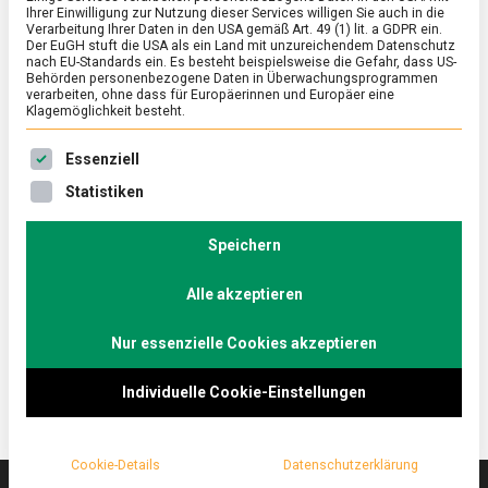
Ihrer Einwilligung zur Nutzung dieser Services willigen Sie auch in die
Verarbeitung Ihrer Daten in den USA gemäß Art. 49 (1) lit. a GDPR ein.
Der EuGH stuft die USA als ein Land mit unzureichendem Datenschutz
POLITIK
/
TV
nach EU-Standards ein. Es besteht beispielsweise die Gefahr, dass US-
Europa nicht leichtfertig aufs Spiel
Behörden personenbezogene Daten in Überwachungsprogrammen
verarbeiten, ohne dass für Europäerinnen und Europäer eine
setzen – Markus Ferber im
Klagemöglichkeit besteht.
Küchenkabinett on Tour
Es folgt eine Liste der Service-Gruppen, für die eine Ein
Essenziell
on
23. April 2024
redaktion
Comment
Statistiken
Europa
nicht
Der Europaabgeordnete Markus Ferber (CSU) spricht
leichtfertig
Speichern
im Küchenkabinett on Tour über entwaldungsfreie
aufs
Lieferketten, den immer stärker unterteilten EU-
Spiel
setzen
Alle akzeptieren
Binnenmarkt und den Nutzen von
–
Handelsabkommen.
Markus
Nur essenzielle Cookies akzeptieren
Ferber
im
Küchenkabinett
Individuelle Cookie-Einstellungen
on
Tour
Cookie-Details
Datenschutzerklärung