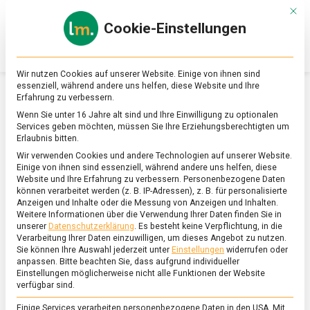
Skip
Mit d
to
Cookie-Einstellungen
content
lebensmittel
Das
Online-
Magazin
Wir nutzen Cookies auf unserer Website. Einige von ihnen sind
zu
essenziell, während andere uns helfen, diese Website und Ihre
Lebensmitteln
Erfahrung zu verbessern.
&
SCHLAGWORT:
MARKUS FERBER
Wenn Sie unter 16 Jahre alt sind und Ihre Einwilligung zu optionalen
Ernährung
Services geben möchten, müssen Sie Ihre Erziehungsberechtigten um
Erlaubnis bitten.
Wir verwenden Cookies und andere Technologien auf unserer Website.
Einige von ihnen sind essenziell, während andere uns helfen, diese
Website und Ihre Erfahrung zu verbessern.
Personenbezogene Daten
können verarbeitet werden (z. B. IP-Adressen), z. B. für personalisierte
Anzeigen und Inhalte oder die Messung von Anzeigen und Inhalten.
Weitere Informationen über die Verwendung Ihrer Daten finden Sie in
unserer
Datenschutzerklärung
.
Es besteht keine Verpflichtung, in die
Verarbeitung Ihrer Daten einzuwilligen, um dieses Angebot zu nutzen.
Sie können Ihre Auswahl jederzeit unter
Einstellungen
widerrufen oder
anpassen.
Bitte beachten Sie, dass aufgrund individueller
Einstellungen möglicherweise nicht alle Funktionen der Website
verfügbar sind.
Einige Services verarbeiten personenbezogene Daten in den USA. Mit