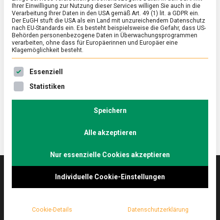
Ihrer Einwilligung zur Nutzung dieser Services willigen Sie auch in die
Verarbeitung Ihrer Daten in den USA gemäß Art. 49 (1) lit. a GDPR ein.
Der EuGH stuft die USA als ein Land mit unzureichendem Datenschutz
KULTUR
nach EU-Standards ein. Es besteht beispielsweise die Gefahr, dass US-
Hummus: Pampe für den Frieden
Behörden personenbezogene Daten in Überwachungsprogrammen
verarbeiten, ohne dass für Europäerinnen und Europäer eine
Klagemöglichkeit besteht.
on
27. September 2019
Johannes
Comment
Hummus:
Es folgt eine Liste der Service-Gruppen, für die eine Ein
Pampe
Bisweilen erscheint Hummus als
Essenziell
für
Grundnahrungsmittel, besonders in Berlin. Was ist
Statistiken
den
das Besondere an der Kichererbsen-Spezialität?
Frieden
Speichern
Alle akzeptieren
Nur essenzielle Cookies akzeptieren
Individuelle Cookie-Einstellungen
Das
lebensmittelmagazin
(.de) ist das Online-
Magazin zu Ernährung & Lebensmitteln.
Cookie-Details
Datenschutzerklärung