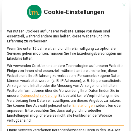
Skip
Mit d
to
Cookie-Einstellungen
content
lebensmittel
Das
Online-
Magazin
Wir nutzen Cookies auf unserer Website. Einige von ihnen sind
zu
essenziell, während andere uns helfen, diese Website und Ihre
Lebensmitteln
Erfahrung zu verbessern.
&
SCHLAGWORT:
NAHER OSTEN
Wenn Sie unter 16 Jahre alt sind und Ihre Einwilligung zu optionalen
Ernährung
Services geben möchten, müssen Sie Ihre Erziehungsberechtigten um
Erlaubnis bitten.
Wir verwenden Cookies und andere Technologien auf unserer Website.
Einige von ihnen sind essenziell, während andere uns helfen, diese
Website und Ihre Erfahrung zu verbessern.
Personenbezogene Daten
können verarbeitet werden (z. B. IP-Adressen), z. B. für personalisierte
Anzeigen und Inhalte oder die Messung von Anzeigen und Inhalten.
Weitere Informationen über die Verwendung Ihrer Daten finden Sie in
unserer
Datenschutzerklärung
.
Es besteht keine Verpflichtung, in die
Verarbeitung Ihrer Daten einzuwilligen, um dieses Angebot zu nutzen.
Sie können Ihre Auswahl jederzeit unter
Einstellungen
widerrufen oder
anpassen.
Bitte beachten Sie, dass aufgrund individueller
Einstellungen möglicherweise nicht alle Funktionen der Website
verfügbar sind.
Einige Services verarbeiten personenbezogene Daten in den USA. Mit