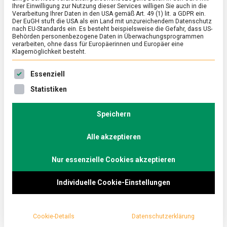
Ihrer Einwilligung zur Nutzung dieser Services willigen Sie auch in die
Verarbeitung Ihrer Daten in den USA gemäß Art. 49 (1) lit. a GDPR ein.
Der EuGH stuft die USA als ein Land mit unzureichendem Datenschutz
POLITIK
/
TV
nach EU-Standards ein. Es besteht beispielsweise die Gefahr, dass US-
Über die Verbindung von Ökologie und
Behörden personenbezogene Daten in Überwachungsprogrammen
verarbeiten, ohne dass für Europäerinnen und Europäer eine
Ökonomie – Daniel Caspary (CDU) und
Klagemöglichkeit besteht.
Michael Bloss (Grüne) im
Es folgt eine Liste der Service-Gruppen, für die eine Ein
Essenziell
„Küchenkabinett“
Statistiken
on
7. Juli 2021
redaktion
Comment
Über
die
Speichern
In der neuesten Folge des Küchenkabinetts diskutiert
Verbindung
Gastgeber Christoph Minhoff mit Daniel Caspary
von
Alle akzeptieren
(CDU), Vorsitzender der CDU-Landesgruppe im
Ökologie
und
Europaparlament, und Michael Bloss (Bündnis 90/Die
Ökonomie
Nur essenzielle Cookies akzeptieren
Grünen), Europaabgeordneter und ehemaliger
–
Daniel
Sprecher der Federation of Young European Greens
Individuelle Cookie-Einstellungen
Caspary
(FYEG), über die Verbindung von Ökologie und
(CDU)
Ökonomie.
und
Michael
Cookie-Details
Datenschutzerklärung
Bloss