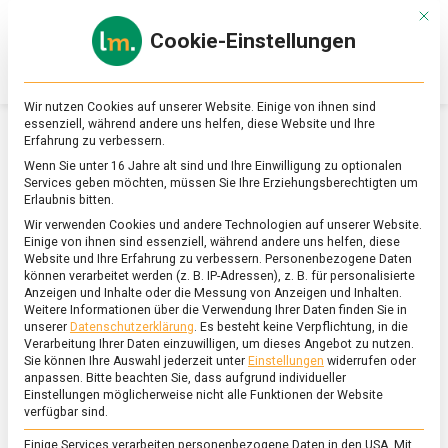
Skip
Mit d
to
Cookie-Einstellungen
content
lebensmittel
Das
Online-
Magazin
Wir nutzen Cookies auf unserer Website. Einige von ihnen sind
zu
essenziell, während andere uns helfen, diese Website und Ihre
Lebensmitteln
Erfahrung zu verbessern.
&
SCHLAGWORT:
ÖKOLOGIE
Wenn Sie unter 16 Jahre alt sind und Ihre Einwilligung zu optionalen
Ernährung
Services geben möchten, müssen Sie Ihre Erziehungsberechtigten um
Erlaubnis bitten.
Wir verwenden Cookies und andere Technologien auf unserer Website.
Einige von ihnen sind essenziell, während andere uns helfen, diese
Website und Ihre Erfahrung zu verbessern.
Personenbezogene Daten
können verarbeitet werden (z. B. IP-Adressen), z. B. für personalisierte
Anzeigen und Inhalte oder die Messung von Anzeigen und Inhalten.
Weitere Informationen über die Verwendung Ihrer Daten finden Sie in
unserer
Datenschutzerklärung
.
Es besteht keine Verpflichtung, in die
Verarbeitung Ihrer Daten einzuwilligen, um dieses Angebot zu nutzen.
Sie können Ihre Auswahl jederzeit unter
Einstellungen
widerrufen oder
anpassen.
Bitte beachten Sie, dass aufgrund individueller
Einstellungen möglicherweise nicht alle Funktionen der Website
verfügbar sind.
Einige Services verarbeiten personenbezogene Daten in den USA. Mit