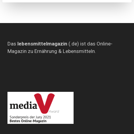
(Grüne)
im
„Küchenkabinett“
Das
lebensmittelmagazin
(.de) ist das Online-
Magazin zu Ernährung & Lebensmitteln.