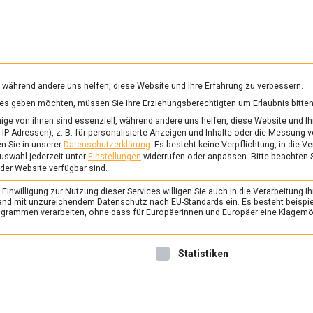
RUNG & GESUNDHEIT
WISSEN
WIRTSCHAFT
KULTU
mittelmagazin
, während andere uns helfen, diese Website und Ihre Erfahrung zu verbessern.
vices geben möchten, müssen Sie Ihre Erziehungsberechtigten um Erlaubnis bitten
TEREIERSUCHE
ge von ihnen sind essenziell, während andere uns helfen, diese Website und Ih
IP-Adressen), z. B. für personalisierte Anzeigen und Inhalte oder die Messung 
n Sie in unserer
Datenschutzerklärung
.
Es besteht keine Verpflichtung, in die V
uswahl jederzeit unter
Einstellungen
widerrufen oder anpassen.
Bitte beachten 
FEATURED
/
WISSEN
 der Website verfügbar sind.
Osterlamm und Co. – 
inwilligung zur Nutzung dieser Services willigen Sie auch in die Verarbeitung Ih
Spezialitäten rund u
n Land mit unzureichendem Datenschutz nach EU-Standards ein. Es besteht beispi
rammen verarbeiten, ohne dass für Europäerinnen und Europäer eine Klagemög
8. April 2022
Johannes
Ostern, das Fest der Auferst
nwilligung erteilt werden kann. Die erste Service-Gruppe ist 
Statistiken
höchste christliche Feiertag
feiern Christen jeder Konfes
den Traditionen und Gebräu