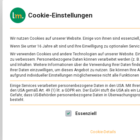
Skip
to
ERNÄH
Cookie-Einstellungen
content
lebens
Das
Online-
Magazin
zu
Wir nutzen Cookies auf unserer Website. Einige von ihnen sind essenziell
Lebensmitteln
Wenn Sie unter 16 Jahre alt sind und Ihre Einwilligung zu optionalen Ser
&
SCHLAGWORT:
OS
Wir verwenden Cookies und andere Technologien auf unserer Website. Eini
Ernährung
zu verbessern.
Personenbezogene Daten können verarbeitet werden (z. B. 
und Inhalten.
Weitere Informationen über die Verwendung Ihrer Daten finde
Ihrer Daten einzuwilligen, um dieses Angebot zu nutzen.
Sie können Ihre A
aufgrund individueller Einstellungen möglicherweise nicht alle Funktionen
Einige Services verarbeiten personenbezogene Daten in den USA. Mit Ihrer E
den USA gemäß Art. 49 (1) lit. a GDPR ein. Der EuGH stuft die USA als ei
Gefahr, dass US-Behörden personenbezogene Daten in Überwachungsprog
besteht.
Es folgt eine Liste der Service-Gruppen, für die eine Ei
Essenziell
Cookie-Details