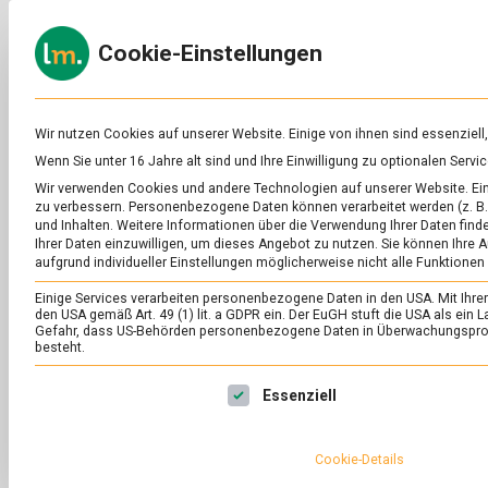
Skip
to
ERNÄH
Cookie-Einstellungen
content
lebens
Das
Online-
Magazin
zu
Wir nutzen Cookies auf unserer Website. Einige von ihnen sind essenziell
Lebensmitteln
Wenn Sie unter 16 Jahre alt sind und Ihre Einwilligung zu optionalen Ser
&
SCHLAGWORT:
PE
Wir verwenden Cookies und andere Technologien auf unserer Website. Eini
Ernährung
zu verbessern.
Personenbezogene Daten können verarbeitet werden (z. B. 
und Inhalten.
Weitere Informationen über die Verwendung Ihrer Daten finde
Ihrer Daten einzuwilligen, um dieses Angebot zu nutzen.
Sie können Ihre A
aufgrund individueller Einstellungen möglicherweise nicht alle Funktionen
Einige Services verarbeiten personenbezogene Daten in den USA. Mit Ihrer E
den USA gemäß Art. 49 (1) lit. a GDPR ein. Der EuGH stuft die USA als ei
Gefahr, dass US-Behörden personenbezogene Daten in Überwachungsprog
besteht.
Es folgt eine Liste der Service-Gruppen, für die eine Ei
Essenziell
Cookie-Details