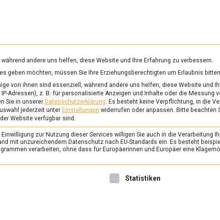
RUNG & GESUNDHEIT
WISSEN
WIRTSCHAFT
KULTU
mittelmagazin
, während andere uns helfen, diese Website und Ihre Erfahrung zu verbessern.
vices geben möchten, müssen Sie Ihre Erziehungsberechtigten um Erlaubnis bitten
STIZIDREDUKTION
ge von ihnen sind essenziell, während andere uns helfen, diese Website und Ih
IP-Adressen), z. B. für personalisierte Anzeigen und Inhalte oder die Messung 
n Sie in unserer
Datenschutzerklärung
.
Es besteht keine Verpflichtung, in die V
uswahl jederzeit unter
Einstellungen
widerrufen oder anpassen.
Bitte beachten 
POLITIK
/
TV
 der Website verfügbar sind.
Die Gemeinsame Agra
inwilligung zur Nutzung dieser Services willigen Sie auch in die Verarbeitung Ih
ist ein Monstrum – S
n Land mit unzureichendem Datenschutz nach EU-Standards ein. Es besteht beispi
rammen verarbeiten, ohne dass für Europäerinnen und Europäer eine Klagemög
Küchenkabinett
7. Dezember 2022
redaktion
nwilligung erteilt werden kann. Die erste Service-Gruppe ist 
Statistiken
Die Köchin und grüne Europ
Wiener unterhält sich in Str
Minhoff über ihren Quereinsti