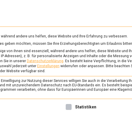
RUNG & GESUNDHEIT
WISSEN
WIRTSCHAFT
KULTU
mittelmagazin
, während andere uns helfen, diese Website und Ihre Erfahrung zu verbessern.
vices geben möchten, müssen Sie Ihre Erziehungsberechtigten um Erlaubnis bitten
ISEN
ge von ihnen sind essenziell, während andere uns helfen, diese Website und Ih
IP-Adressen), z. B. für personalisierte Anzeigen und Inhalte oder die Messung 
n Sie in unserer
Datenschutzerklärung
.
Es besteht keine Verpflichtung, in die V
uswahl jederzeit unter
Einstellungen
widerrufen oder anpassen.
Bitte beachten 
KULTUR
 der Website verfügbar sind.
Über den Tellerrand 
inwilligung zur Nutzung dieser Services willigen Sie auch in die Verarbeitung Ih
bei den Beduinen
n Land mit unzureichendem Datenschutz nach EU-Standards ein. Es besteht beispi
rammen verarbeiten, ohne dass für Europäerinnen und Europäer eine Klagemög
19. März 2019
Johannes
Eine Woche lang fuhr der Aut
nwilligung erteilt werden kann. Die erste Service-Gruppe ist 
Statistiken
Familie im Mietwagen durch
hat er keinerlei Entbehrunge
Eindruck von der Esskultur d