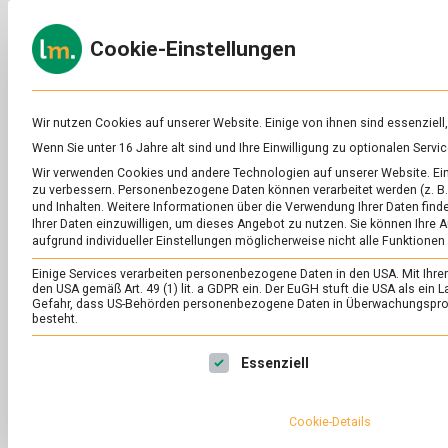
Skip
to
ERNÄH
Cookie-Einstellungen
content
lebens
Das
Online-
Magazin
zu
Wir nutzen Cookies auf unserer Website. Einige von ihnen sind essenziell
Lebensmitteln
Wenn Sie unter 16 Jahre alt sind und Ihre Einwilligung zu optionalen Ser
&
SCHLAGWORT:
RE
Wir verwenden Cookies und andere Technologien auf unserer Website. Eini
Ernährung
zu verbessern.
Personenbezogene Daten können verarbeitet werden (z. B. 
und Inhalten.
Weitere Informationen über die Verwendung Ihrer Daten finde
Ihrer Daten einzuwilligen, um dieses Angebot zu nutzen.
Sie können Ihre A
aufgrund individueller Einstellungen möglicherweise nicht alle Funktionen
Einige Services verarbeiten personenbezogene Daten in den USA. Mit Ihrer E
den USA gemäß Art. 49 (1) lit. a GDPR ein. Der EuGH stuft die USA als ei
Gefahr, dass US-Behörden personenbezogene Daten in Überwachungsprog
besteht.
Es folgt eine Liste der Service-Gruppen, für die eine Ei
Essenziell
Cookie-Details