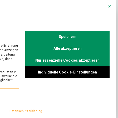
Mit die
R
POLITIK
TV
Speichern
.
re Erfahrung
Alle akzeptieren
von Anzeigen
erarbeitung
Sie, dass
Nur essenzielle Cookies akzeptieren
geschaut: Essen
Individuelle Cookie-Einstellungen
rer Daten in
elsweise die
lichkeit
on
Comment
Über
den
or mit seiner
essenziell und kann nicht abgewählt werden.
Tellerrand
 Jordanien. Dabei
geschaut:
n gescheut, um einen
Essen
Datenschutzerklärung
bei
er Beduinen zu
den