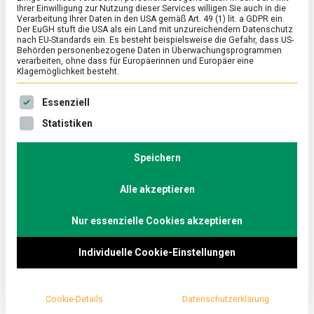
Ihrer Einwilligung zur Nutzung dieser Services willigen Sie auch in die
Verarbeitung Ihrer Daten in den USA gemäß Art. 49 (1) lit. a GDPR ein.
Der EuGH stuft die USA als ein Land mit unzureichendem Datenschutz
POLITIK
/
TV
nach EU-Standards ein. Es besteht beispielsweise die Gefahr, dass US-
Wir brauchen eine enge Beziehung
Behörden personenbezogene Daten in Überwachungsprogrammen
verarbeiten, ohne dass für Europäerinnen und Europäer eine
zwischen Großbritannien und
Klagemöglichkeit besteht.
Deutschland – Greg Hands im
Es folgt eine Liste der Service-Gruppen, für die eine Ein
Essenziell
Küchenkabinett on Tour
Statistiken
on
24. April 2024
redaktion
Comment
Wir
brauchen
Speichern
Der britische Handelsminister Greg Hands spricht im
eine
Küchenkabinett on Tour u. a. über die deutsch-
enge
Alle akzeptieren
britischen Beziehungen nach dem Brexit, das
Beziehung
zwischen
britische Mehrheitswahlrecht und die zahlreichen
Großbritannien
Nur essenzielle Cookies akzeptieren
internationalen Handelsabkommen seit dem Austritt
und
Deutschland
Großbritanniens aus der EU.
Individuelle Cookie-Einstellungen
–
Greg
Hands
im
Cookie-Details
Datenschutzerklärung
Küchenkabinett