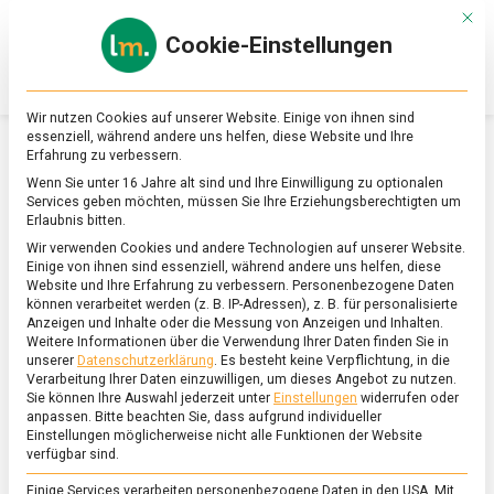
Skip
Mit d
to
Cookie-Einstellungen
content
lebensmittel
Das
Online-
Magazin
Wir nutzen Cookies auf unserer Website. Einige von ihnen sind
zu
essenziell, während andere uns helfen, diese Website und Ihre
Lebensmitteln
Erfahrung zu verbessern.
&
SCHLAGWORT:
RISHI SUNAK
Wenn Sie unter 16 Jahre alt sind und Ihre Einwilligung zu optionalen
Ernährung
Services geben möchten, müssen Sie Ihre Erziehungsberechtigten um
Erlaubnis bitten.
Wir verwenden Cookies und andere Technologien auf unserer Website.
Einige von ihnen sind essenziell, während andere uns helfen, diese
Website und Ihre Erfahrung zu verbessern.
Personenbezogene Daten
können verarbeitet werden (z. B. IP-Adressen), z. B. für personalisierte
Anzeigen und Inhalte oder die Messung von Anzeigen und Inhalten.
Weitere Informationen über die Verwendung Ihrer Daten finden Sie in
unserer
Datenschutzerklärung
.
Es besteht keine Verpflichtung, in die
Verarbeitung Ihrer Daten einzuwilligen, um dieses Angebot zu nutzen.
Sie können Ihre Auswahl jederzeit unter
Einstellungen
widerrufen oder
anpassen.
Bitte beachten Sie, dass aufgrund individueller
Einstellungen möglicherweise nicht alle Funktionen der Website
verfügbar sind.
Einige Services verarbeiten personenbezogene Daten in den USA. Mit