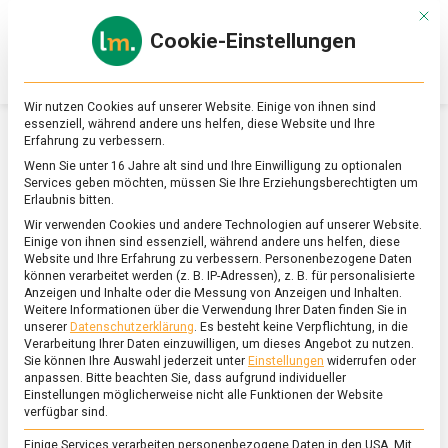
Skip
Mit d
to
Cookie-Einstellungen
content
lebensmittel
Das
Online-
Magazin
Wir nutzen Cookies auf unserer Website. Einige von ihnen sind
zu
essenziell, während andere uns helfen, diese Website und Ihre
Lebensmitteln
Erfahrung zu verbessern.
&
SCHLAGWORT:
ROSMARIN
Wenn Sie unter 16 Jahre alt sind und Ihre Einwilligung zu optionalen
Ernährung
Services geben möchten, müssen Sie Ihre Erziehungsberechtigten um
Erlaubnis bitten.
Wir verwenden Cookies und andere Technologien auf unserer Website.
Einige von ihnen sind essenziell, während andere uns helfen, diese
Website und Ihre Erfahrung zu verbessern.
Personenbezogene Daten
können verarbeitet werden (z. B. IP-Adressen), z. B. für personalisierte
Anzeigen und Inhalte oder die Messung von Anzeigen und Inhalten.
Weitere Informationen über die Verwendung Ihrer Daten finden Sie in
unserer
Datenschutzerklärung
.
Es besteht keine Verpflichtung, in die
Verarbeitung Ihrer Daten einzuwilligen, um dieses Angebot zu nutzen.
Sie können Ihre Auswahl jederzeit unter
Einstellungen
widerrufen oder
anpassen.
Bitte beachten Sie, dass aufgrund individueller
Einstellungen möglicherweise nicht alle Funktionen der Website
verfügbar sind.
Einige Services verarbeiten personenbezogene Daten in den USA. Mit