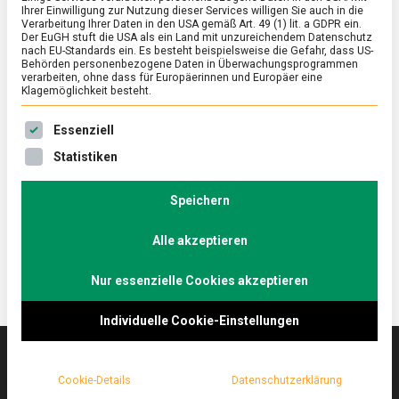
Ihrer Einwilligung zur Nutzung dieser Services willigen Sie auch in die
Verarbeitung Ihrer Daten in den USA gemäß Art. 49 (1) lit. a GDPR ein.
Der EuGH stuft die USA als ein Land mit unzureichendem Datenschutz
ERNÄHRUNG & GESUNDHEIT
/
FEATURED
nach EU-Standards ein. Es besteht beispielsweise die Gefahr, dass US-
Es ist Eiszeit
Behörden personenbezogene Daten in Überwachungsprogrammen
verarbeiten, ohne dass für Europäerinnen und Europäer eine
Klagemöglichkeit besteht.
on
13. Mai 2022
Johannes
Comment
Es
Es folgt eine Liste der Service-Gruppen, für die eine Ein
ist
Sommer, Sonne, Speiseeis – bei der Berlin Ice Cream
Essenziell
Eiszeit
Week 2022 haben sich die „Eisdealer“ gegenseitig
Statistiken
mit verrückten, köstlichen Eiscreme-Kreationen
übertroffen. Lebensmittelmagazin.de hat ein paar
Speichern
probiert.
Alle akzeptieren
Nur essenzielle Cookies akzeptieren
Individuelle Cookie-Einstellungen
Cookie-Details
Datenschutzerklärung
Das
lebensmittelmagazin
(.de) ist das Online-