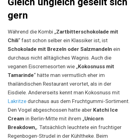
Gleich ungleich gesellt sich
gern
Während die Kombi „
Zartbitterschokolade mit
Chili
“ fast schon selber ein Klassiker ist, ist
Schokolade mit Brezeln oder Salzmandeln
ein
durchaus nicht alltägliches Wagnis. Auch die
veganen Eiscremesorten wie „
Kokosnuss mit
Tamarinde
“ hätte man vermutlich eher im
thailändischen Restaurant verortet, als in der
Eisdiele. Andererseits kennt man Kokosnuss mit
Lakritze
durchaus aus dem Fruchtgummi-Sortiment.
Den Vogel abgeschossen hatte aber
Katchi Ice
Cream
in Berlin-Mitte mit ihrem „
Unicorn
Breakdown
„. Tatsächlich leuchtete ein fruchtiger
Regenbogen-Strudel in der Kühltheke. Beim