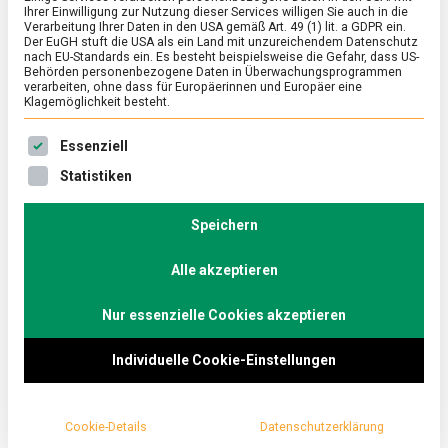
Ihrer Einwilligung zur Nutzung dieser Services willigen Sie auch in die
on
13. Mai 2022
Johannes
Comment
Verarbeitung Ihrer Daten in den USA gemäß Art. 49 (1) lit. a GDPR ein.
Es
Der EuGH stuft die USA als ein Land mit unzureichendem Datenschutz
ist
nach EU-Standards ein. Es besteht beispielsweise die Gefahr, dass US-
Eiszeit
Behörden personenbezogene Daten in Überwachungsprogrammen
Sommer, Sonne, Speiseeis – bei der Berlin Ice
verarbeiten, ohne dass für Europäerinnen und Europäer eine
Klagemöglichkeit besteht.
Cream Week 2022 haben sich die „Eisdealer“
gegenseitig mit verrückten, köstlichen Eiscreme-
Es folgt eine Liste der Service-Gruppen, für die eine Ein
Essenziell
Kreationen übertroffen. Lebensmittelmagazin.de
Statistiken
hat ein paar probiert.
Speichern
37 Berliner Eisdielen von Schlachtensee bis Karow
präsentierten während der
Ice Cream Week
vom 5.
Alle akzeptieren
bis zum 11. Mai ihre Kreationen. Hinter dem Event
Nur essenzielle Cookies akzeptieren
stehen die Organisationen
True Italian
und
Berlin
Italian Communication.
Große und kleine Eisjunkies
Individuelle Cookie-Einstellungen
sollen über ihre Stamm-Eisdiele hinaus das
vielfältige Angebot entdecken: Italienische Klassiker
Cookie-Details
Datenschutzerklärung
wie
Dulce de Lèche
oder
Cassata Siciliana
,