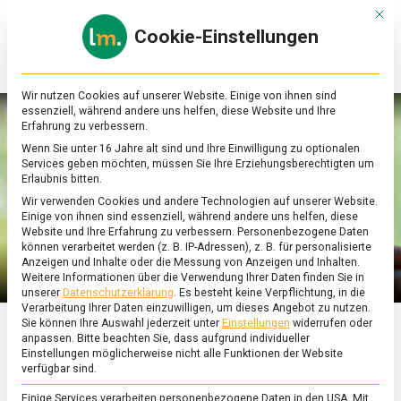
Skip
Mit d
to
Cookie-Einstellungen
content
lebensmittel
Das
Online-
Magazin
Wir nutzen Cookies auf unserer Website. Einige von ihnen sind
zu
essenziell, während andere uns helfen, diese Website und Ihre
Lebensmitteln
Erfahrung zu verbessern.
&
Wenn Sie unter 16 Jahre alt sind und Ihre Einwilligung zu optionalen
Ernährung
Services geben möchten, müssen Sie Ihre Erziehungsberechtigten um
Erlaubnis bitten.
Wir verwenden Cookies und andere Technologien auf unserer Website.
Einige von ihnen sind essenziell, während andere uns helfen, diese
Website und Ihre Erfahrung zu verbessern.
Personenbezogene Daten
können verarbeitet werden (z. B. IP-Adressen), z. B. für personalisierte
Anzeigen und Inhalte oder die Messung von Anzeigen und Inhalten.
Weitere Informationen über die Verwendung Ihrer Daten finden Sie in
unserer
Datenschutzerklärung
.
Es besteht keine Verpflichtung, in die
Verarbeitung Ihrer Daten einzuwilligen, um dieses Angebot zu nutzen.
Sie können Ihre Auswahl jederzeit unter
Einstellungen
widerrufen oder
anpassen.
Bitte beachten Sie, dass aufgrund individueller
ERNÄHRUNG & GESUNDHEIT
/
FEATURED
Einstellungen möglicherweise nicht alle Funktionen der Website
verfügbar sind.
Es ist Eiszeit
Einige Services verarbeiten personenbezogene Daten in den USA. Mit