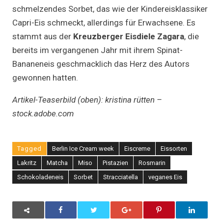
schmelzendes Sorbet, das wie der Kindereisklassiker
Capri-Eis schmeckt, allerdings für Erwachsene. Es
stammt aus der
Kreuzberger Eisdiele Zagara
, die
bereits im vergangenen Jahr mit ihrem Spinat-
Bananeneis geschmacklich das Herz des Autors
gewonnen hatten.
Artikel-Teaserbild (oben): kristina rütten –
stock.adobe.com
Tagged
Berlin Ice Cream week
Eiscreme
Eissorten
Lakritz
Matcha
Miso
Pistazien
Rosmarin
Schokoladeneis
Sorbet
Stracciatella
veganes Eis