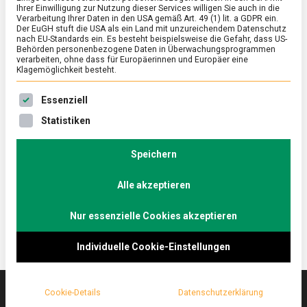
Ihrer Einwilligung zur Nutzung dieser Services willigen Sie auch in die
Verarbeitung Ihrer Daten in den USA gemäß Art. 49 (1) lit. a GDPR ein.
Der EuGH stuft die USA als ein Land mit unzureichendem Datenschutz
ERNÄHRUNG & GESUNDHEIT
/
FEATURED
nach EU-Standards ein. Es besteht beispielsweise die Gefahr, dass US-
Die Deutschen essen an Heiligabend
Behörden personenbezogene Daten in Überwachungsprogrammen
verarbeiten, ohne dass für Europäerinnen und Europäer eine
Kartoffelsalat mit Würstchen
Klagemöglichkeit besteht.
on
14. Dezember 2022
Manon
Comment
Es folgt eine Liste der Service-Gruppen, für die eine Ein
Essenziell
Die
Deutschen
Die Deutschen mögen es in der Advents- und
Statistiken
essen
Weihnachtszeit in Sachen Essen traditionell und
an
klassisch: Kartoffelsalat mit Würstchen an
Heiligabend
Speichern
Kartoffelsalat
Heiligabend und Geflügel, z. B. Gans, an den
mit
Alle akzeptieren
Feiertagen.
Würstchen
Nur essenzielle Cookies akzeptieren
Individuelle Cookie-Einstellungen
Cookie-Details
Datenschutzerklärung