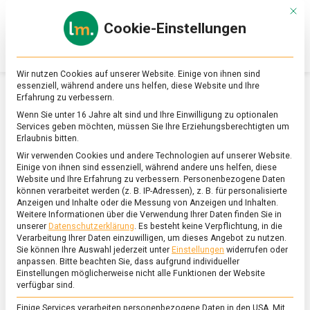
Skip
Mit d
to
Cookie-Einstellungen
content
lebensmittel
Das
Online-
Magazin
Wir nutzen Cookies auf unserer Website. Einige von ihnen sind
zu
essenziell, während andere uns helfen, diese Website und Ihre
Lebensmitteln
Erfahrung zu verbessern.
&
SCHLAGWORT:
SCHWEINEBRATEN
Wenn Sie unter 16 Jahre alt sind und Ihre Einwilligung zu optionalen
Ernährung
Services geben möchten, müssen Sie Ihre Erziehungsberechtigten um
Erlaubnis bitten.
Wir verwenden Cookies und andere Technologien auf unserer Website.
Einige von ihnen sind essenziell, während andere uns helfen, diese
Website und Ihre Erfahrung zu verbessern.
Personenbezogene Daten
können verarbeitet werden (z. B. IP-Adressen), z. B. für personalisierte
Anzeigen und Inhalte oder die Messung von Anzeigen und Inhalten.
Weitere Informationen über die Verwendung Ihrer Daten finden Sie in
unserer
Datenschutzerklärung
.
Es besteht keine Verpflichtung, in die
Verarbeitung Ihrer Daten einzuwilligen, um dieses Angebot zu nutzen.
Sie können Ihre Auswahl jederzeit unter
Einstellungen
widerrufen oder
anpassen.
Bitte beachten Sie, dass aufgrund individueller
Einstellungen möglicherweise nicht alle Funktionen der Website
verfügbar sind.
Einige Services verarbeiten personenbezogene Daten in den USA. Mit