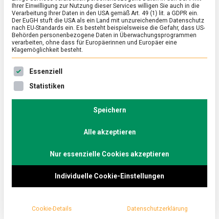
Ihrer Einwilligung zur Nutzung dieser Services willigen Sie auch in die
Heiligabend
Verarbeitung Ihrer Daten in den USA gemäß Art. 49 (1) lit. a GDPR ein.
Der EuGH stuft die USA als ein Land mit unzureichendem Datenschutz
nach EU-Standards ein. Es besteht beispielsweise die Gefahr, dass US-
Kartoffelsalat mit
Behörden personenbezogene Daten in Überwachungsprogrammen
verarbeiten, ohne dass für Europäerinnen und Europäer eine
Klagemöglichkeit besteht.
Würstchen
Es folgt eine Liste der Service-Gruppen, für die eine Ein
Essenziell
on
14. Dezember 2022
Manon
Comment
Statistiken
Die
Deutschen
essen
Speichern
Die Deutschen mögen es in der Advents- und
an
Heiligaben
Weihnachtszeit in Sachen Essen traditionell und
Kartoffelsa
Alle akzeptieren
klassisch: Kartoffelsalat mit Würstchen an
mit
Würstchen
Heiligabend und Geflügel, z. B. Gans, an den
Nur essenzielle Cookies akzeptieren
Feiertagen. Das sind die Ergebnisse einer
Individuelle Cookie-Einstellungen
repräsentativen Civey-Umfrage im Auftrag des
Lebensmittelverbands Deutschland.
Cookie-Details
Datenschutzerklärung
Mehr als die Hälfte aller Befragten (56,7 Prozent)