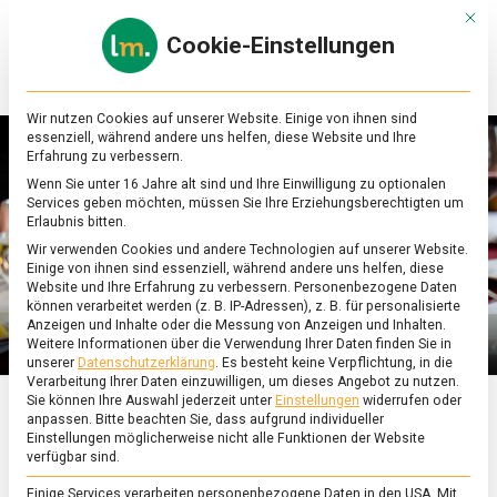
Skip
Mit d
to
Cookie-Einstellungen
content
lebensmittel
Das
Online-
Magazin
Wir nutzen Cookies auf unserer Website. Einige von ihnen sind
zu
essenziell, während andere uns helfen, diese Website und Ihre
Lebensmitteln
Erfahrung zu verbessern.
&
Wenn Sie unter 16 Jahre alt sind und Ihre Einwilligung zu optionalen
Ernährung
Services geben möchten, müssen Sie Ihre Erziehungsberechtigten um
Erlaubnis bitten.
Wir verwenden Cookies und andere Technologien auf unserer Website.
Einige von ihnen sind essenziell, während andere uns helfen, diese
Website und Ihre Erfahrung zu verbessern.
Personenbezogene Daten
können verarbeitet werden (z. B. IP-Adressen), z. B. für personalisierte
Anzeigen und Inhalte oder die Messung von Anzeigen und Inhalten.
Weitere Informationen über die Verwendung Ihrer Daten finden Sie in
unserer
Datenschutzerklärung
.
Es besteht keine Verpflichtung, in die
Verarbeitung Ihrer Daten einzuwilligen, um dieses Angebot zu nutzen.
Sie können Ihre Auswahl jederzeit unter
Einstellungen
widerrufen oder
anpassen.
Bitte beachten Sie, dass aufgrund individueller
ERNÄHRUNG & GESUNDHEIT
/
FEATURED
Einstellungen möglicherweise nicht alle Funktionen der Website
verfügbar sind.
Die Deutschen essen an
Einige Services verarbeiten personenbezogene Daten in den USA. Mit