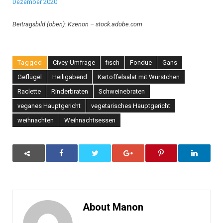
Dezember 2020
Beitragsbild (oben): Kzenon – stock.adobe.com
Tagged
Civey-Umfrage
fisch
Fondue
Gans
Geflügel
Heiligabend
Kartoffelsalat mit Würstchen
Raclette
Rinderbraten
Schweinebraten
veganes Hauptgericht
vegetarisches Hauptgericht
weihnachten
Weihnachtsessen
About Manon