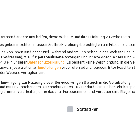
RUNG & GESUNDHEIT
WISSEN
WIRTSCHAFT
KULTU
mittelmagazin
, während andere uns helfen, diese Website und Ihre Erfahrung zu verbessern.
vices geben möchten, müssen Sie Ihre Erziehungsberechtigten um Erlaubnis bitten
ACKS
ge von ihnen sind essenziell, während andere uns helfen, diese Website und Ih
IP-Adressen), z. B. für personalisierte Anzeigen und Inhalte oder die Messung 
n Sie in unserer
Datenschutzerklärung
.
Es besteht keine Verpflichtung, in die V
uswahl jederzeit unter
Einstellungen
widerrufen oder anpassen.
Bitte beachten 
ERNÄHRUNG & GESUNDHEIT
/
FEAT
 der Website verfügbar sind.
Knisternde Tüte, knus
inwilligung zur Nutzung dieser Services willigen Sie auch in die Verarbeitung Ih
Kartoffelchips
n Land mit unzureichendem Datenschutz nach EU-Standards ein. Es besteht beispi
rammen verarbeiten, ohne dass für Europäerinnen und Europäer eine Klagemög
25. Juli 2025
Johannes
Einst amerikanischer Direkt
nwilligung erteilt werden kann. Die erste Service-Gruppe ist 
Statistiken
zweiten Weltkrieg, heute gen
beim Fernsehabend. Kartoffe
vielleicht die Klassiker unte