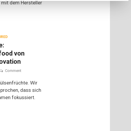
 mit dem Hersteller
URED
e:
food von
ovation
on
Comment
Tag
der
ülsenfrüchte. Wir
Hülsenfrüchte:
prochen, dass sich
Proteinreiches
Samen fokussiert.
Trendfood
von
Eintopf
bis
Snack-
Innovation