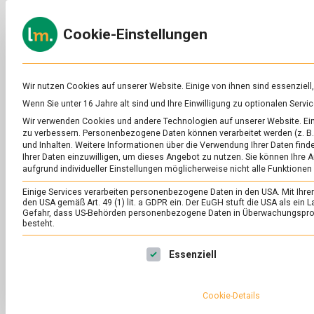
Skip
to
ERNÄH
Cookie-Einstellungen
content
lebens
Das
Online-
Magazin
zu
Wir nutzen Cookies auf unserer Website. Einige von ihnen sind essenziell
Lebensmitteln
Wenn Sie unter 16 Jahre alt sind und Ihre Einwilligung zu optionalen Ser
&
SCHLAGWORT:
SN
Wir verwenden Cookies und andere Technologien auf unserer Website. Eini
Ernährung
zu verbessern.
Personenbezogene Daten können verarbeitet werden (z. B. 
und Inhalten.
Weitere Informationen über die Verwendung Ihrer Daten finde
Ihrer Daten einzuwilligen, um dieses Angebot zu nutzen.
Sie können Ihre A
aufgrund individueller Einstellungen möglicherweise nicht alle Funktionen
Einige Services verarbeiten personenbezogene Daten in den USA. Mit Ihrer E
den USA gemäß Art. 49 (1) lit. a GDPR ein. Der EuGH stuft die USA als ei
Gefahr, dass US-Behörden personenbezogene Daten in Überwachungsprog
besteht.
Es folgt eine Liste der Service-Gruppen, für die eine Ei
Essenziell
Cookie-Details