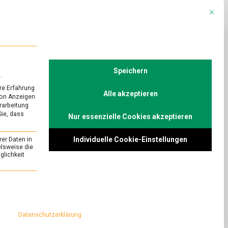
Mit die
R
POLITIK
TV
Speichern
.
re Erfahrung
Alle akzeptieren
von Anzeigen
erarbeitung
Sie, dass
Nur essenzielle Cookies akzeptieren
URED
priger Inhalt:
Individuelle Cookie-Einstellungen
rer Daten in
elsweise die
lichkeit
on
Comment
Knisternde
Tüte,
import nach dem
essenziell und kann nicht abgewählt werden.
knuspriger
ussvoller Begleiter
Inhalt:
lchips sind
Kartoffelchips
Datenschutzerklärung
r den Snacks.