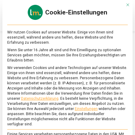
Skip
Mit d
to
Cookie-Einstellungen
content
lebensmittel
Das
Online-
Magazin
Wir nutzen Cookies auf unserer Website. Einige von ihnen sind
zu
essenziell, während andere uns helfen, diese Website und Ihre
Lebensmitteln
Erfahrung zu verbessern.
&
SCHLAGWORT:
SVENJA HAHN
Wenn Sie unter 16 Jahre alt sind und Ihre Einwilligung zu optionalen
Ernährung
Services geben möchten, müssen Sie Ihre Erziehungsberechtigten um
Erlaubnis bitten.
Wir verwenden Cookies und andere Technologien auf unserer Website.
Einige von ihnen sind essenziell, während andere uns helfen, diese
Website und Ihre Erfahrung zu verbessern.
Personenbezogene Daten
können verarbeitet werden (z. B. IP-Adressen), z. B. für personalisierte
Anzeigen und Inhalte oder die Messung von Anzeigen und Inhalten.
Weitere Informationen über die Verwendung Ihrer Daten finden Sie in
unserer
Datenschutzerklärung
.
Es besteht keine Verpflichtung, in die
Verarbeitung Ihrer Daten einzuwilligen, um dieses Angebot zu nutzen.
Sie können Ihre Auswahl jederzeit unter
Einstellungen
widerrufen oder
anpassen.
Bitte beachten Sie, dass aufgrund individueller
Einstellungen möglicherweise nicht alle Funktionen der Website
verfügbar sind.
Einige Services verarbeiten personenbezogene Daten in den USA. Mit