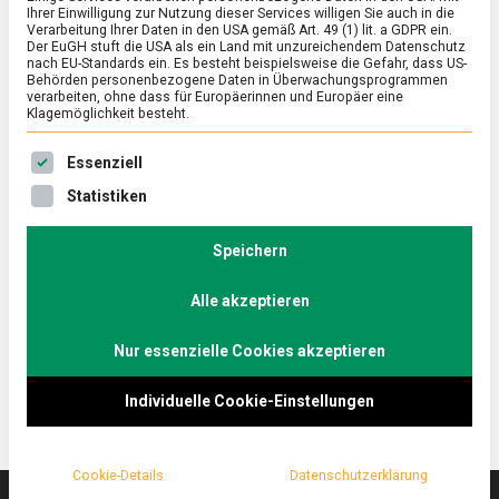
Ihrer Einwilligung zur Nutzung dieser Services willigen Sie auch in die
Verarbeitung Ihrer Daten in den USA gemäß Art. 49 (1) lit. a GDPR ein.
Der EuGH stuft die USA als ein Land mit unzureichendem Datenschutz
POLITIK
/
TV
nach EU-Standards ein. Es besteht beispielsweise die Gefahr, dass US-
Europapolitik vs. nationale Alleingänge
Behörden personenbezogene Daten in Überwachungsprogrammen
verarbeiten, ohne dass für Europäerinnen und Europäer eine
– Svenja Hahn (FDP) und Dr. Markus
Klagemöglichkeit besteht.
Pieper (CDU) im Küchenkabinett
Es folgt eine Liste der Service-Gruppen, für die eine Ein
Essenziell
on
25. November 2022
redaktion
Comment
Statistiken
Europapolitik
vs.
Im ersten europäischen „Küchenkabinett“ diskutieren
nationale
Speichern
Svenja Hahn (FDP) und Dr. Markus Pieper (CDU) über
Alleingänge
die Aufgabenteilung zwischen dem deutschen und
–
Svenja
Alle akzeptieren
dem europäischen Parlament und die Fortschritte im
Hahn
Kampf gegen den Klimawandel.
(FDP)
Nur essenzielle Cookies akzeptieren
und
Dr.
Markus
Individuelle Cookie-Einstellungen
Pieper
(CDU)
im
Cookie-Details
Datenschutzerklärung
Küchenkabinett