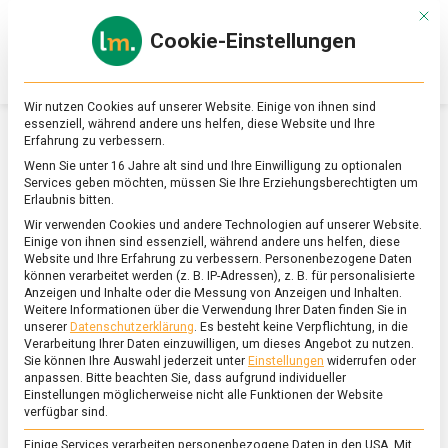
Skip
Mit d
to
Cookie-Einstellungen
content
lebensmittel
Das
Online-
Magazin
Wir nutzen Cookies auf unserer Website. Einige von ihnen sind
zu
essenziell, während andere uns helfen, diese Website und Ihre
Lebensmitteln
Erfahrung zu verbessern.
&
SCHLAGWORT:
TADSCHIKISTAN
Wenn Sie unter 16 Jahre alt sind und Ihre Einwilligung zu optionalen
Ernährung
Services geben möchten, müssen Sie Ihre Erziehungsberechtigten um
Erlaubnis bitten.
Wir verwenden Cookies und andere Technologien auf unserer Website.
Einige von ihnen sind essenziell, während andere uns helfen, diese
Website und Ihre Erfahrung zu verbessern.
Personenbezogene Daten
können verarbeitet werden (z. B. IP-Adressen), z. B. für personalisierte
Anzeigen und Inhalte oder die Messung von Anzeigen und Inhalten.
Weitere Informationen über die Verwendung Ihrer Daten finden Sie in
unserer
Datenschutzerklärung
.
Es besteht keine Verpflichtung, in die
Verarbeitung Ihrer Daten einzuwilligen, um dieses Angebot zu nutzen.
Sie können Ihre Auswahl jederzeit unter
Einstellungen
widerrufen oder
anpassen.
Bitte beachten Sie, dass aufgrund individueller
Einstellungen möglicherweise nicht alle Funktionen der Website
verfügbar sind.
Einige Services verarbeiten personenbezogene Daten in den USA. Mit