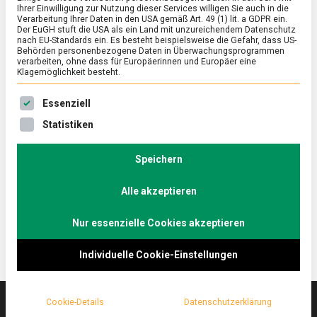
Ihrer Einwilligung zur Nutzung dieser Services willigen Sie auch in die
Verarbeitung Ihrer Daten in den USA gemäß Art. 49 (1) lit. a GDPR ein.
Der EuGH stuft die USA als ein Land mit unzureichendem Datenschutz
ERNÄHRUNG & GESUNDHEIT
/
FEATURED
/
KULTUR
nach EU-Standards ein. Es besteht beispielsweise die Gefahr, dass US-
Von der zentralasiatischen Steppe nach
Behörden personenbezogene Daten in Überwachungsprogrammen
verarbeiten, ohne dass für Europäerinnen und Europäer eine
Berlin-Mitte – die Tadshikische
Klagemöglichkeit besteht.
Teestube
Es folgt eine Liste der Service-Gruppen, für die eine Ein
Essenziell
on
10. März 2023
Johannes
Comment
Statistiken
Von
der
Die Tadshikische Teestube – längst kein Geheimtipp
zentralasiatischen
Speichern
in Berliner Reiseführern mehr, dafür optimaler
Steppe
Zufluchtsort bei aktuellem Mistwetter.
nach
Berlin-
Alle akzeptieren
Lebensmittelmagazin.de besuchte das …
Mitte
–
Nur essenzielle Cookies akzeptieren
die
Tadshikische
Teestube
Individuelle Cookie-Einstellungen
Cookie-Details
Datenschutzerklärung