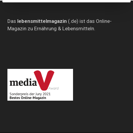
(SPD)
im
Küchenkabinett
Das
lebensmittelmagazin
(.de) ist das Online-
Magazin zu Ernährung & Lebensmitteln.