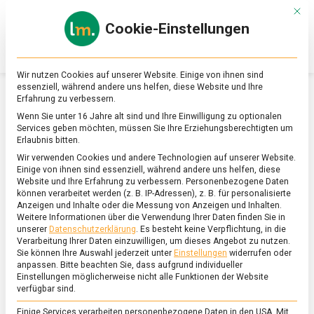
Skip
Mit d
to
Cookie-Einstellungen
content
lebensmittel
Das
Online-
Magazin
Wir nutzen Cookies auf unserer Website. Einige von ihnen sind
zu
essenziell, während andere uns helfen, diese Website und Ihre
Lebensmitteln
Erfahrung zu verbessern.
&
SCHLAGWORT:
TIEMO WÖLKEN
Wenn Sie unter 16 Jahre alt sind und Ihre Einwilligung zu optionalen
Ernährung
Services geben möchten, müssen Sie Ihre Erziehungsberechtigten um
Erlaubnis bitten.
Wir verwenden Cookies und andere Technologien auf unserer Website.
Einige von ihnen sind essenziell, während andere uns helfen, diese
Website und Ihre Erfahrung zu verbessern.
Personenbezogene Daten
können verarbeitet werden (z. B. IP-Adressen), z. B. für personalisierte
Anzeigen und Inhalte oder die Messung von Anzeigen und Inhalten.
Weitere Informationen über die Verwendung Ihrer Daten finden Sie in
unserer
Datenschutzerklärung
.
Es besteht keine Verpflichtung, in die
Verarbeitung Ihrer Daten einzuwilligen, um dieses Angebot zu nutzen.
Sie können Ihre Auswahl jederzeit unter
Einstellungen
widerrufen oder
anpassen.
Bitte beachten Sie, dass aufgrund individueller
Einstellungen möglicherweise nicht alle Funktionen der Website
verfügbar sind.
Einige Services verarbeiten personenbezogene Daten in den USA. Mit