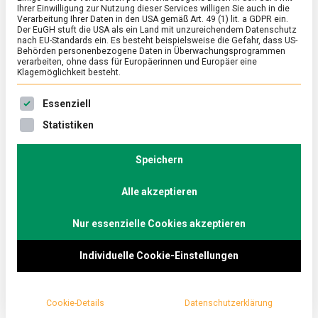
Ihrer Einwilligung zur Nutzung dieser Services willigen Sie auch in die
Verarbeitung Ihrer Daten in den USA gemäß Art. 49 (1) lit. a GDPR ein.
Der EuGH stuft die USA als ein Land mit unzureichendem Datenschutz
POLITIK
/
TV
nach EU-Standards ein. Es besteht beispielsweise die Gefahr, dass US-
Bringt die aktuelle Krise Europa näher
Behörden personenbezogene Daten in Überwachungsprogrammen
verarbeiten, ohne dass für Europäerinnen und Europäer eine
zusammen? – Marlene Mortler (CSU)
Klagemöglichkeit besteht.
und Tiemo Wölken (SPD) im
Es folgt eine Liste der Service-Gruppen, für die eine Ein
Essenziell
Küchenkabinett
Statistiken
on
1. Dezember 2022
redaktion
Comment
Bringt
die
Speichern
Bringt die Doppelkrise aus Pandemie und
aktuelle
Ukrainekrieg die europäische Gemeinschaft näher
Krise
Alle akzeptieren
zusammen? Das diskutiert Christoph Minhoff im
Europa
näher
„Küchenkabinett“ mit Marlene Mortler (CSU, MdEP)
zusammen?
Nur essenzielle Cookies akzeptieren
und Tiemo Wölken (SPD, MdEP).
–
Marlene
Individuelle Cookie-Einstellungen
Mortler
(CSU)
und
Tiemo
Cookie-Details
Datenschutzerklärung
Wölken