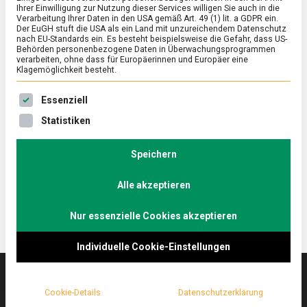
Ihrer Einwilligung zur Nutzung dieser Services willigen Sie auch in die
Verarbeitung Ihrer Daten in den USA gemäß Art. 49 (1) lit. a GDPR ein.
Der EuGH stuft die USA als ein Land mit unzureichendem Datenschutz
FEATURED
/
KULTUR
nach EU-Standards ein. Es besteht beispielsweise die Gefahr, dass US-
Von alten Sorten und Raritäten: Auf der
Behörden personenbezogene Daten in Überwachungsprogrammen
verarbeiten, ohne dass für Europäerinnen und Europäer eine
Domäne Dahlem
Klagemöglichkeit besteht.
on
2. September 2022
Johannes
Comment
Es folgt eine Liste der Service-Gruppen, für die eine Ein
Essenziell
Von
alten
Egal ob Frühlings-, Sommer-, Kartoffel- oder
Statistiken
Sorten
Kürbisfest, Erntedank oder Weihnachtsmarkt, jedes
und
Berliner Kind sollte mindestens einmal im Jahr zur
Raritäten:
Speichern
Auf
Domäne …
der
Alle akzeptieren
Domäne
Dahlem
Nur essenzielle Cookies akzeptieren
Individuelle Cookie-Einstellungen
Cookie-Details
Datenschutzerklärung
Das
lebensmittelmagazin
(.de) ist das Online-