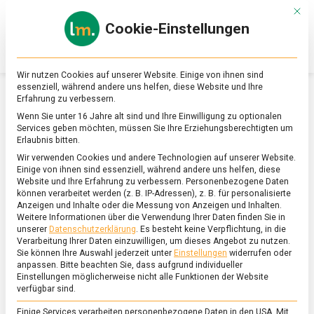
Skip
Mit d
to
Cookie-Einstellungen
content
lebensmittel
Das
Online-
Magazin
Wir nutzen Cookies auf unserer Website. Einige von ihnen sind
zu
essenziell, während andere uns helfen, diese Website und Ihre
Lebensmitteln
Erfahrung zu verbessern.
&
SCHLAGWORT:
TIERZUCHT
Wenn Sie unter 16 Jahre alt sind und Ihre Einwilligung zu optionalen
Ernährung
Services geben möchten, müssen Sie Ihre Erziehungsberechtigten um
Erlaubnis bitten.
Wir verwenden Cookies und andere Technologien auf unserer Website.
Einige von ihnen sind essenziell, während andere uns helfen, diese
Website und Ihre Erfahrung zu verbessern.
Personenbezogene Daten
können verarbeitet werden (z. B. IP-Adressen), z. B. für personalisierte
Anzeigen und Inhalte oder die Messung von Anzeigen und Inhalten.
Weitere Informationen über die Verwendung Ihrer Daten finden Sie in
unserer
Datenschutzerklärung
.
Es besteht keine Verpflichtung, in die
Verarbeitung Ihrer Daten einzuwilligen, um dieses Angebot zu nutzen.
Sie können Ihre Auswahl jederzeit unter
Einstellungen
widerrufen oder
anpassen.
Bitte beachten Sie, dass aufgrund individueller
Einstellungen möglicherweise nicht alle Funktionen der Website
verfügbar sind.
Einige Services verarbeiten personenbezogene Daten in den USA. Mit