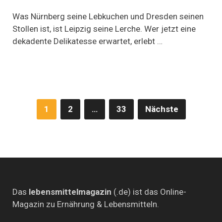
Zur
Jagd
Was Nürnberg seine Lebkuchen und Dresden seinen
freigegeben:
Stollen ist, ist Leipzig seine Lerche. Wer jetzt eine
Leipziger
dekadente Delikatesse erwartet, erlebt …
Lerchen
Seitennummerierung
1
2
…
33
Nächste
der
Beiträge
Das
lebensmittelmagazin
(.de) ist das Online-
Magazin zu Ernährung & Lebensmitteln.