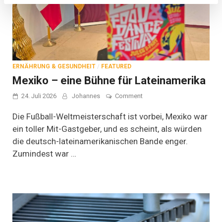
ERNÄHRUNG & GESUNDHEIT
/
FEATURED
Mexiko – eine Bühne für Lateinamerika
on
24. Juli 2026
Johannes
Comment
Mexiko
–
Die Fußball-Weltmeisterschaft ist vorbei, Mexiko war
eine
ein toller Mit-Gastgeber, und es scheint, als würden
Bühne
die deutsch-lateinamerikanischen Bande enger.
für
Lateinamerika
Zumindest war …