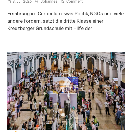
on
3. Juli 2026
Johannes
Comment
Unterricht
am
Ernährung im Curriculum: was Politik, NGOs und viele
Kochtopf
andere fordern, setzt die dritte Klasse einer
Kreuzberger Grundschule mit Hilfe der …