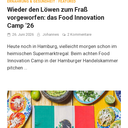
ERNÄHRUNG & GESUNDHEIT
/
FEATURED
Wieder den Löwen zum Fraß
vorgeworfen: das Food Innovation
Camp ’26
zu
26. Juni 2026
Johannes
2 Kommentare
Wieder
den
Heute noch in Hamburg, vielleicht morgen schon im
Löwen
heimischen Supermarktregal. Beim achten Food
zum
Innovation Camp in der Hamburger Handelskammer
Fraß
vorgeworfen:
pitchen …
das
Food
Innovation
Camp
’26