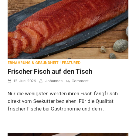
ERNÄHRUNG & GESUNDHEIT
/
FEATURED
Frischer Fisch auf den Tisch
on
12. Juni 2026
Johannes
Comment
Frischer
Fisch
Nur die wenigsten werden ihren Fisch fangfrisch
auf
direkt vom Seekutter beziehen. Für die Qualität
den
frischer Fische bei Gastronomie und dem …
Tisch