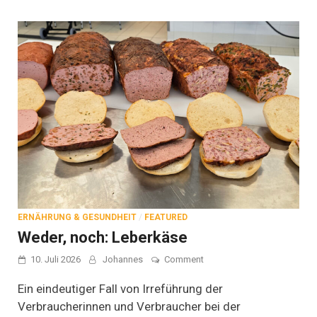
Brausetabletten
entstehen
ERNÄHRUNG & GESUNDHEIT
/
FEATURED
Weder, noch: Leberkäse
on
10. Juli 2026
Johannes
Comment
Weder,
noch:
Ein eindeutiger Fall von Irreführung der
Leberkäse
Verbraucherinnen und Verbraucher bei der