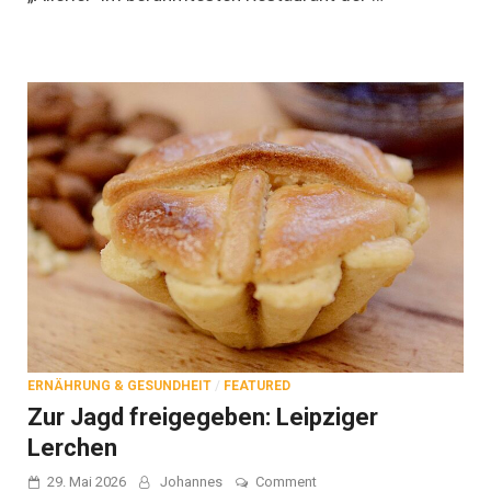
ERNÄHRUNG & GESUNDHEIT
/
FEATURED
Zur Jagd freigegeben: Leipziger
Lerchen
on
29. Mai 2026
Johannes
Comment