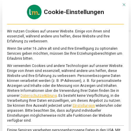
Skip
Mit d
to
Cookie-Einstellungen
content
lebensmittel
Das
Online-
Magazin
Wir nutzen Cookies auf unserer Website. Einige von ihnen sind
zu
essenziell, während andere uns helfen, diese Website und Ihre
Lebensmitteln
Erfahrung zu verbessern.
&
ERNÄHRUNG & GESUNDHEIT
Wenn Sie unter 16 Jahre alt sind und Ihre Einwilligung zu optionalen
Ernährung
Services geben möchten, müssen Sie Ihre Erziehungsberechtigten um
Erlaubnis bitten.
Wir verwenden Cookies und andere Technologien auf unserer Website.
Einige von ihnen sind essenziell, während andere uns helfen, diese
Website und Ihre Erfahrung zu verbessern.
Personenbezogene Daten
können verarbeitet werden (z. B. IP-Adressen), z. B. für personalisierte
Anzeigen und Inhalte oder die Messung von Anzeigen und Inhalten.
Weitere Informationen über die Verwendung Ihrer Daten finden Sie in
unserer
Datenschutzerklärung
.
Es besteht keine Verpflichtung, in die
Verarbeitung Ihrer Daten einzuwilligen, um dieses Angebot zu nutzen.
Sie können Ihre Auswahl jederzeit unter
Einstellungen
widerrufen oder
anpassen.
Bitte beachten Sie, dass aufgrund individueller
Einstellungen möglicherweise nicht alle Funktionen der Website
verfügbar sind.
Einige Services verarbeiten personenbezogene Daten in den USA. Mit