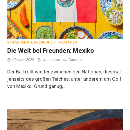
ERNÄHRUNG & GESUNDHEIT
/
FEATURED
Die Welt bei Freunden: Mexiko
on
19. Juni 2026
Johannes
Comment
Die
Welt
Der Ball rollt wieder zwischen den Nationen, diesmal
bei
jenseits des großen Teiches, unter anderem am Golf
Freunden:
von Mexiko. Grund genug, …
Mexiko