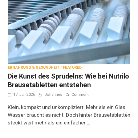
ERNÄHRUNG & GESUNDHEIT
/
FEATURED
Die Kunst des Sprudelns: Wie bei Nutrilo
Brausetabletten entstehen
on
17. Juli 2026
Johannes
Comment
Die
Kunst
Klein, kompakt und unkompliziert: Mehr als ein Glas
des
Wasser braucht es nicht. Doch hinter Brausetabletten
Sprudelns:
steckt weit mehr als ein einfacher …
Wie
bei
Nutrilo