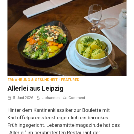
ERNÄHRUNG & GESUNDHEIT
/
FEATURED
Allerlei aus Leipzig
on
5. Juni 2026
Johannes
Comment
Allerlei
aus
Hinter dem Kantinenklassiker zur Boulette mit
Leipzig
Kartoffelpüree steckt eigentlich ein barockes
Frühlingsgericht. Lebensmittelmagazin.de hat das
„Allerlei“ im berühmtesten Restaurant der …